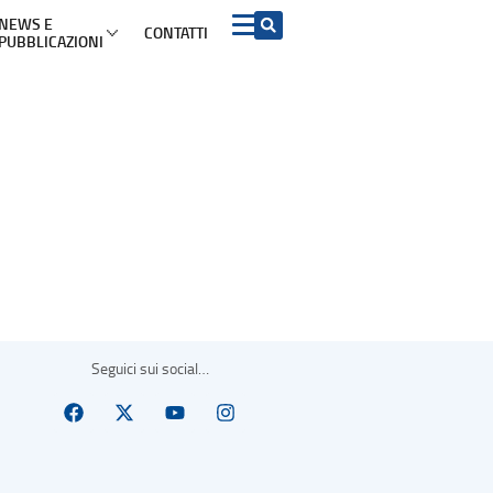
NEWS E
CONTATTI
PUBBLICAZIONI
 INFORMAZIONI PER I CONSUMATORI PER ARGOMENTO
Acquisto beni e
ADR e soluzioni del
Turismo
servizi
contenzioso
mazioni di viaggio
ADR
Contratti conclusi a
distanza e nei locali
commerciali
etti turistici
Azioni rappresentative
Garanzia legale di
conformità
iproprietà
Procedimento europeo
per le controversie di
Diritto di recesso
modesta entità
ggio
Sicurezza dei prodotti
Procedimento europeo
d’ingiunzione di
pagamento
Pratiche commerciali
Seguici sui social…
scorrette e clausole
vessatorie