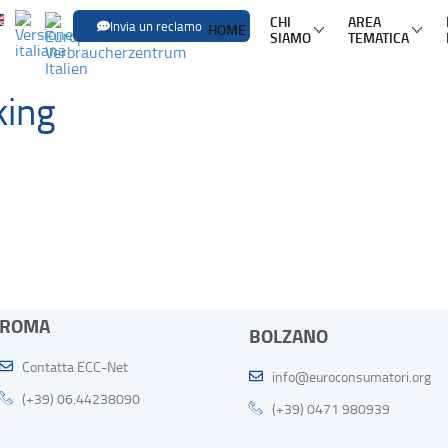
CHI
AREA
Invia un reclamo
HOME
SIAMO
TEMATICA
SFOGLIA LE
king
Trasporti
Trasporto aereo
Infor
Trasporto ferroviario
Pacch
Trasporto in pullman
Mult
Trasporto via mare
Nole
ROMA
BOLZANO
Contatta ECC-Net
info@euroconsumatori.org
(+39) 06.44238090
(+39) 0471 980939