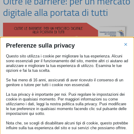
Oltre le barriere: per un mercato
digitale alla portata di tutti
×
Preferenze sulla privacy
Questo sito utilizza i cookie per migliorare la tua esperienza. Alcuni
sono essenziali per il funzionamento del sito, mentre altri ci aiutano ad
analizzare e migliorare la tua esperienza di utilizzo. Esamina le tue
opzioni e fai la tua scelta.
Se hai meno di 16 anni, assicurati di aver ricevuto il consenso di un
genitore o tutore per tutti i cookie non essenziali.
La tua privacy è importante per noi. Puoi regolare le impostazioni dei
cookie in qualsiasi momento. Per maggiori informazioni su come
utilizziamo i dati, leggi la nostra politica sulla privacy. Puoi modificare
le tue preferenze in qualsiasi momento facendo clic sul pulsante delle
impostazioni qui sotto.
Oltre le barriere: per un mercato digitale alla portata di tutti.
Palazzo dell’informazione. Piazza Mastai 9 – Roma
Nota che, se scegli di disabilitare alcuni tipi di cookie, questo potrebbe
influire sulla tua esperienza del sito e sui servizi che possiamo offrire.