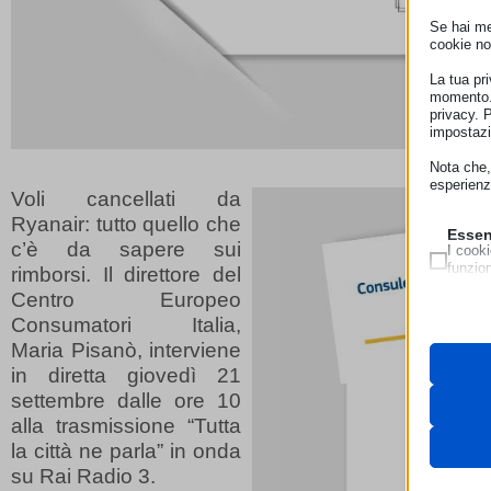
Se hai men
cookie no
La tua pr
momento. 
privacy. 
impostazi
Nota che, 
esperienz
Voli cancellati da
Ryanair: tutto quello che
Essen
c’è da sapere sui
I cooki
funzio
rimborsi. Il direttore del
second
Centro Europeo
Consumatori Italia,
Neces
Maria Pisanò, interviene
Questi 
__strip
utilizz
in diretta giovedì 21
pagamen
__strip
settembre dalle ore 10
_lscach
alla trasmissione “Tutta
Analit
la città ne parla” in onda
cookie_
I cooki
cdn.jsde
informa
su Rai Radio 3.
cookiec
cdnjs.c