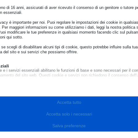
o di 16 anni, assicurati di aver ricevuto il consenso di un genitore o tutore per
n essenziali.
ivacy è importante per noi. Puoi regolare le impostazioni dei cookie in qualsias
Per maggiori informazioni su come utilizziamo i dati, leggi la nostra politica s
Puoi modificare le tue preferenze in qualsiasi momento facendo clic sul pulsan
oni qui sotto.
se scegli di disabilitare alcuni tipi di cookie, questo potrebbe influire sulla tua
a del sito e sui servizi che possiamo offrire.
ziali
e e i servizi essenziali abilitano le funzioni di base e sono necessari per il cor
namento del sito web. Questi cookie e servizi non richiedono il consenso dell'
o il GDPR.
Mostra dettagli
sari
cookie e servizi sono necessari per il corretto funzionamento del sito web, ma
e_mid
Accetta tutto
o richiede il consenso dell'utente. Questo può includere, ma non è limitato a: 
to, servizi captcha, servizi di prenotazione integrati.
e_sid
Accetta solo i necessari
Mostra dettagli
e_vary
ici
Salva preferenze
notice_accepted
e di statistica raccolgono informazioni sull'utilizzo, consentendoci di ottenere
livr.net
zioni su come i visitatori interagiscono con il nostro sito web.
onsent_status
loudflare.com