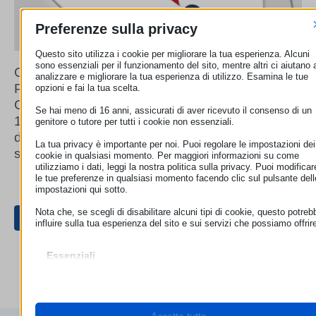
Preferenze sulla privacy
Questo sito utilizza i cookie per migliorare la tua esperienza. Alcuni
sono essenziali per il funzionamento del sito, mentre altri ci aiutano 
Giovedì 15 novembre, dalle ore 11.00, Maria
analizzare e migliorare la tua esperienza di utilizzo. Esamina le tue
Pisanò, Direttore del Centro Europeo
opzioni e fai la tua scelta.
Consumatori Italia interviene a Radio Linea n.
Se hai meno di 16 anni, assicurati di aver ricevuto il consenso di un
1, per parlare dei diritti dei consumatori in caso
genitore o tutore per tutti i cookie non essenziali.
di acquisti nel periodo del #BlackFriday e non
La tua privacy è importante per noi. Puoi regolare le impostazioni dei
solo.
cookie in qualsiasi momento. Per maggiori informazioni su come
utilizziamo i dati, leggi la nostra politica sulla privacy. Puoi modificar
le tue preferenze in qualsiasi momento facendo clic sul pulsante dell
impostazioni qui sotto.
Nota che, se scegli di disabilitare alcuni tipi di cookie, questo potreb
influire sulla tua esperienza del sito e sui servizi che possiamo offrir
Essenziali
I cookie e i servizi essenziali abilitano le funzioni di base e sono
necessari per il corretto funzionamento del sito web. Questi cooki
e servizi non richiedono il consenso dell'utente secondo il GDPR.
Mostra dettagli