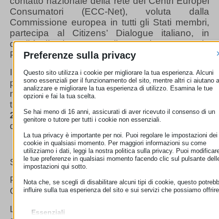
contatto nazionale della rete dei Centri Europei
Consumatori (ECC-Net), voluta dalla
Commissione europea in tutti gli Stati membri,
partecipa al Citizens’ Dialogue italiano, in
qualità di relatore, con il suo Direttore, Maria
Pisanò.
Preferenze sulla privacy
I Citizens’ Dialogue (o Consumer Dialogues),
Questo sito utilizza i cookie per migliorare la tua esperienza. Alcuni
sono essenziali per il funzionamento del sito, mentre altri ci aiutano 
partiti a maggio e in programma fino a
analizzare e migliorare la tua esperienza di utilizzo. Esamina le tue
novembre p.v. in ciascuno Stato Membro,
opzioni e fai la tua scelta.
termineranno a
Bruxelles
il
28 novembre
Se hai meno di 16 anni, assicurati di aver ricevuto il consenso di un
2018
con il Consumer Summit ‘Les Assises
genitore o tutore per tutti i cookie non essenziali.
des consommateurs’.
La tua privacy è importante per noi. Puoi regolare le impostazioni dei
cookie in qualsiasi momento. Per maggiori informazioni su come
utilizziamo i dati, leggi la nostra politica sulla privacy. Puoi modificar
le tue preferenze in qualsiasi momento facendo clic sul pulsante dell
programma
Scarica il
dell’evento
impostazioni qui sotto.
Per saperne di più sul “New Deal for
Nota che, se scegli di disabilitare alcuni tipi di cookie, questo potreb
qui
Consumers” clicca
influire sulla tua esperienza del sito e sui servizi che possiamo offrire
L’evento completo trasmesso via web è
Essenziali