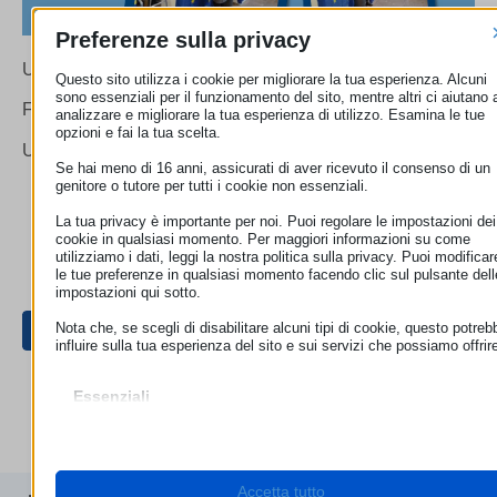
Preferenze sulla privacy
Un weekend con i giornalisti di tutto il mondo
Questo sito utilizza i cookie per migliorare la tua esperienza. Alcuni
sono essenziali per il funzionamento del sito, mentre altri ci aiutano 
Ferrara 2-3-4 Ottobre 2015
analizzare e migliorare la tua esperienza di utilizzo. Esamina le tue
opzioni e fai la tua scelta.
Un weekend con i giornalisti di tutto il mondo
Se hai meno di 16 anni, assicurati di aver ricevuto il consenso di un
genitore o tutore per tutti i cookie non essenziali.
La tua privacy è importante per noi. Puoi regolare le impostazioni dei
cookie in qualsiasi momento. Per maggiori informazioni su come
utilizziamo i dati, leggi la nostra politica sulla privacy. Puoi modificar
le tue preferenze in qualsiasi momento facendo clic sul pulsante dell
impostazioni qui sotto.
Nota che, se scegli di disabilitare alcuni tipi di cookie, questo potreb
influire sulla tua esperienza del sito e sui servizi che possiamo offrir
Essenziali
I cookie e i servizi essenziali abilitano le funzioni di base e sono
necessari per il corretto funzionamento del sito web. Questi cooki
e servizi non richiedono il consenso dell'utente secondo il GDPR.
Mostra dettagli
Accetta tutto