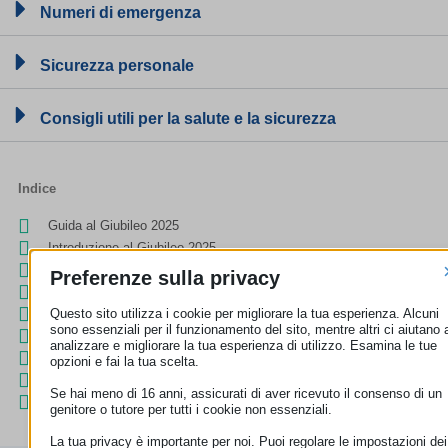
Numeri di emergenza
Sicurezza personale
Consigli utili per la salute e la sicurezza
Indice
Guida al Giubileo 2025
Introduzione al Giubileo 2025
Trasporto
Preferenze sulla privacy
Pacchetti turistici
Questo sito utilizza i cookie per migliorare la tua esperienza. Alcuni
Alloggio
sono essenziali per il funzionamento del sito, mentre altri ci aiutano 
Acquisti
analizzare e migliorare la tua esperienza di utilizzo. Esamina le tue
Salute e sicurezza
opzioni e fai la tua scelta.
Comunicazioni e Internet
Se hai meno di 16 anni, assicurati di aver ricevuto il consenso di un
Altre utili informazioni
genitore o tutore per tutti i cookie non essenziali.
La tua privacy è importante per noi. Puoi regolare le impostazioni dei