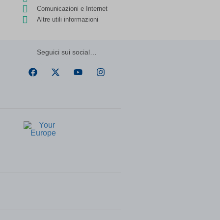
ssion)
Comunicazioni e Internet
ssion)
re
Altre utili informazioni
ssion)
ssion)
Seguici sui social…
ssion)
ssion)
ssion)
ssion)
ssion)
ssion)
ssion)
ssion)
ssion)
ssion)
ssion)
ssion)
t one
ssion)
ssion)