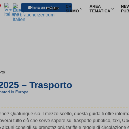
CHI
AREA
NEW
Invia un reclamo
HOME
SIAMO
TEMATICA
PUB
SFOGLIA LE I
Trasporti
Trasporto aereo
Infor
Trasporto ferroviario
Pacch
Trasporto in pullman
Multi
rto
Trasporto via mare
Nole
2025 – Trasporto
atori in Europa
no? Qualunque sia il mezzo scelto, questa guida ti offre informaz
overai tutto ciò che serve sapere sul trasporto pubblico, taxi, U
alcuni consigli su prenotazioni, tariffe e regole di circolazione 