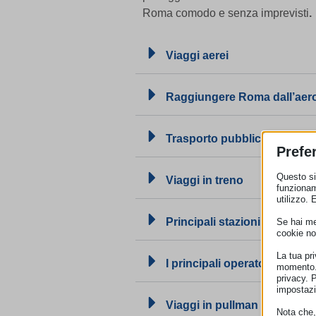
Roma comodo e senza imprevisti
.
Viaggi aerei
Raggiungere Roma dall’aer
Trasporto pubblico locale
Prefe
Questo sit
Viaggi in treno
funzionam
utilizzo. 
Principali stazioni ferroviar
Se hai men
cookie no
La tua pr
I principali operatori ferroviar
momento. 
privacy. 
impostazi
Viaggi in pullman
Nota che, 