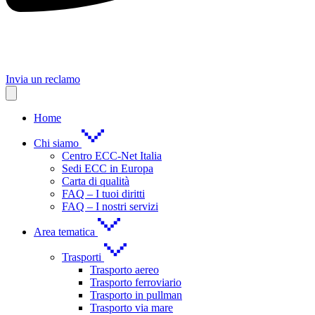
Invia un reclamo
Home
Chi siamo
Centro ECC-Net Italia
Sedi ECC in Europa
Carta di qualità
FAQ – I tuoi diritti
FAQ – I nostri servizi
Area tematica
Trasporti
Trasporto aereo
Trasporto ferroviario
Trasporto in pullman
Trasporto via mare