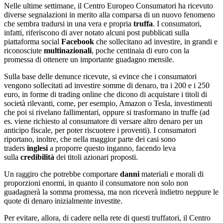
Nelle ultime settimane, il Centro Europeo Consumatori ha ricevuto
diverse segnalazioni in merito alla comparsa di un nuovo fenomeno
che sembra tradursi in una vera e propria
truffa
. I consumatori,
infatti, riferiscono di aver notato alcuni post pubblicati sulla
piattaforma social
Facebook
che sollecitano ad investire, in grandi e
riconosciute
multinazionali
, poche centinaia di euro con la
promessa di ottenere un importante guadagno mensile.
Sulla base delle denunce ricevute, si evince che i consumatori
vengono sollecitati ad investire somme di denaro, tra i 200 e i 250
euro, in forme di trading online che dicono di acquistare i titoli di
società rilevanti, come, per esempio, Amazon o Tesla, investimenti
che poi si rivelano fallimentari, oppure si trasformano in truffe (ad
es. viene richiesto al consumatore di versare altro denaro per un
anticipo fiscale, per poter riscuotere i proventi). I consumatori
riportano, inoltre, che nella maggior parte dei casi sono
traders
inglesi
a proporre questo inganno, facendo leva
sulla
credibilità
dei titoli azionari proposti.
Un raggiro che potrebbe comportare
danni
materiali e morali di
proporzioni enormi, in quanto il consumatore non solo non
guadagnerà la somma promessa, ma non riceverà indietro neppure le
quote di denaro inizialmente investite.
Per evitare, allora, di cadere nella rete di questi truffatori, il Centro