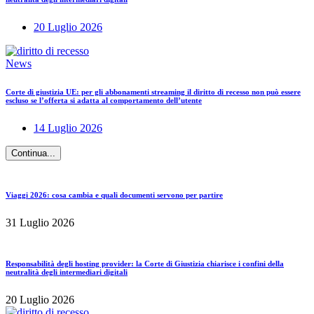
20 Luglio 2026
News
Corte di giustizia UE: per gli abbonamenti streaming il diritto di recesso non può essere
escluso se l’offerta si adatta al comportamento dell’utente
14 Luglio 2026
Continua...
Viaggi 2026: cosa cambia e quali documenti servono per partire
31 Luglio 2026
Responsabilità degli hosting provider: la Corte di Giustizia chiarisce i confini della
neutralità degli intermediari digitali
20 Luglio 2026