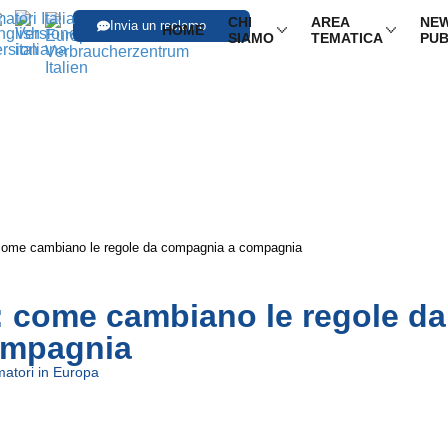
CHI
AREA
NEW
Invia un reclamo
HOME
SIAMO
TEMATICA
PUB
come cambiano le regole da compagnia a compagnia
: come cambiano le regole da
ompagnia
atori in Europa