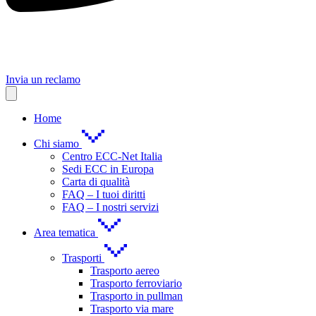
Invia un reclamo
Home
Chi siamo
Centro ECC-Net Italia
Sedi ECC in Europa
Carta di qualità
FAQ – I tuoi diritti
FAQ – I nostri servizi
Area tematica
Trasporti
Trasporto aereo
Trasporto ferroviario
Trasporto in pullman
Trasporto via mare