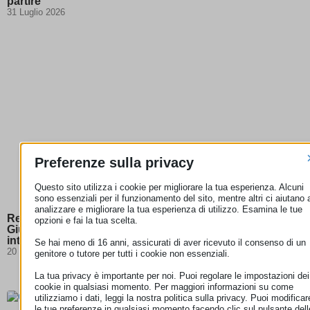
partire
31 Luglio 2026
Preferenze sulla privacy
Questo sito utilizza i cookie per migliorare la tua esperienza. Alcuni
sono essenziali per il funzionamento del sito, mentre altri ci aiutano 
analizzare e migliorare la tua esperienza di utilizzo. Esamina le tue
Responsabilità degli hosting provider: la Corte di
opzioni e fai la tua scelta.
Giustizia chiarisce i confini della neutralità degli
intermediari digitali
Se hai meno di 16 anni, assicurati di aver ricevuto il consenso di un
20 Luglio 2026
genitore o tutore per tutti i cookie non essenziali.
La tua privacy è importante per noi. Puoi regolare le impostazioni dei
cookie in qualsiasi momento. Per maggiori informazioni su come
utilizziamo i dati, leggi la nostra politica sulla privacy. Puoi modificar
le tue preferenze in qualsiasi momento facendo clic sul pulsante dell