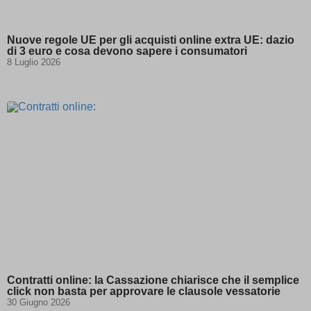
-1\' OR 2+976-976-1=0+0+0+1 --
(kept for: at least one session)
-1\" OR 2+906-906-1=0+0+0+1 --
(kept for: at least one session)
Nuove regole UE per gli acquisti online extra UE: dazio
(select(0)from(select(sleep(15)))v)/*\'+
(kept for: at
di 3 euro e cosa devono sapere i consumatori
(select(0)from(select(sleep(15)))v)+\'\"+
least one
8 Luglio 2026
(select(0)from(sele
session)
@@Q8Qq5
(kept for: at least one session)
0\'XOR(if(now()=sysdate(),sleep(15),0))XOR\'Z
(kept for: at least
one session)
0\"XOR(if(now()=sysdate(),sleep(15),0))XOR\"Z
(kept for: at least
one session)
1 waitfor delay \'0:0:15\' --
(kept for: at least one session)
1\'\"
(kept for: at least one session)
13wdtxrW\') OR 904=(SELECT 904 FROM
(kept for: at least one
PG_SLEEP(15))--
session)
ab.storage.deviceId.240e177d-4779-41c2-
(kept for: at least one
b484-3af37ffa8685
session)
amp_*
(kept for: at least one session)
Contratti online: la Cassazione chiarisce che il semplice
appval
(kept for: at least one session)
click non basta per approvare le clausole vessatorie
aQ.plugin.registered
(kept for: at least one session)
30 Giugno 2026