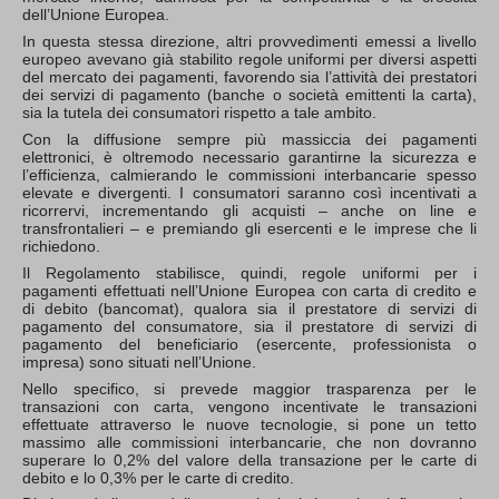
dell’Unione Europea.
In questa stessa direzione, altri provvedimenti emessi a livello
europeo avevano già stabilito regole uniformi per diversi aspetti
del mercato dei pagamenti, favorendo sia l’attività dei prestatori
dei servizi di pagamento (banche o società emittenti la carta),
sia la tutela dei consumatori rispetto a tale ambito.
Con la diffusione sempre più massiccia dei pagamenti
elettronici, è oltremodo necessario garantirne la sicurezza e
l’efficienza, calmierando le commissioni interbancarie spesso
elevate e divergenti. I consumatori saranno così incentivati a
ricorrervi, incrementando gli acquisti – anche on line e
transfrontalieri – e premiando gli esercenti e le imprese che li
richiedono.
Il Regolamento stabilisce, quindi, regole uniformi per i
pagamenti effettuati nell’Unione Europea con carta di credito e
di debito (bancomat), qualora sia il prestatore di servizi di
pagamento del consumatore, sia il prestatore di servizi di
pagamento del beneficiario (esercente, professionista o
impresa) sono situati nell’Unione.
Nello specifico, si prevede maggior trasparenza per le
transazioni con carta, vengono incentivate le transazioni
effettuate attraverso le nuove tecnologie, si pone un tetto
massimo alle commissioni interbancarie, che non dovranno
superare lo 0,2% del valore della transazione per le carte di
debito e lo 0,3% per le carte di credito.