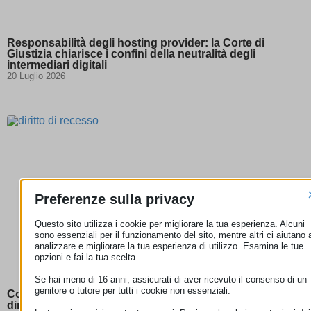
Responsabilità degli hosting provider: la Corte di
Giustizia chiarisce i confini della neutralità degli
intermediari digitali
20 Luglio 2026
Preferenze sulla privacy
Questo sito utilizza i cookie per migliorare la tua esperienza. Alcuni
sono essenziali per il funzionamento del sito, mentre altri ci aiutano 
analizzare e migliorare la tua esperienza di utilizzo. Esamina le tue
opzioni e fai la tua scelta.
Se hai meno di 16 anni, assicurati di aver ricevuto il consenso di un
genitore o tutore per tutti i cookie non essenziali.
Corte di giustizia UE: per gli abbonamenti streaming il
diritto di recesso non può essere escluso se l’offerta si