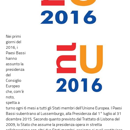
Nei primi
giorni del
2016, i
Paesi Bassi
hanno
assunto la
presidenza
del
Consiglio
Europeo
che, com’è
noto,
spetta a
turno ogni 6 mesi a tutti gli Stati membri dell’Unione Europea. I Paesi
Bassi subentrano al Lussemburgo, alla Presidenza dal 1° luglio al 31
dicembre 2015. Secondo quanto previsto dal Trattato di Lisbona del
2009, lo Stato che assume la presidenza opera in stretta
collaborazione con altri due Stati membri, assieme ai quali costituisce