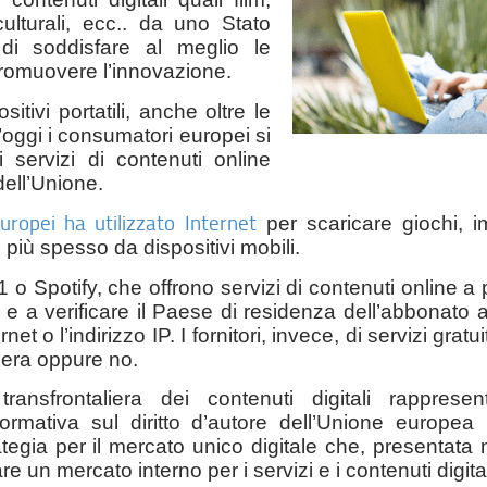
culturali, ecc.. da uno Stato
e di soddisfare al meglio le
romuovere l’innovazione.
itivi portatili, anche oltre le
d’oggi i consumatori europei si
i servizi di contenuti online
dell’Unione.
uropei ha utilizzato Internet
per scaricare giochi, i
più spesso da dispositivi mobili.
 o Spotify, che offrono servizi di contenuti online
iera e a verificare il Paese di residenza dell’abbonato
net o l’indirizzo IP. I fornitori, invece, di servizi gratu
liera oppure no.
 transfrontaliera dei contenuti digitali rappre
rmativa sul diritto d’autore dell’Unione europe
ategia per il mercato unico digitale che, presentata 
are un mercato interno per i servizi e i contenuti digital