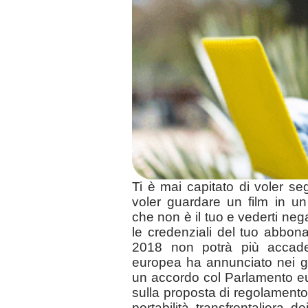
Ti è mai capitato di voler se
voler guardare un film in u
che non è il tuo e vederti n
le credenziali del tuo abbon
2018 non potrà più accader
europea ha annunciato nei gi
un accordo col Parlamento eu
sulla proposta di regolamento 
portabilità transfrontaliera de