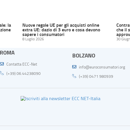
ale: la
Nuove regole UE per gli acquisti online
Contrat
zione
extra UE: dazio di 3 euro e cosa devono
che il 
sapere i consumatori
approv
8 Luglio 2026
30 Giug
ROMA
BOLZANO
Contatta ECC-Net
info@euroconsumatori.org
(+39) 06.44238090
(+39) 0471 980939