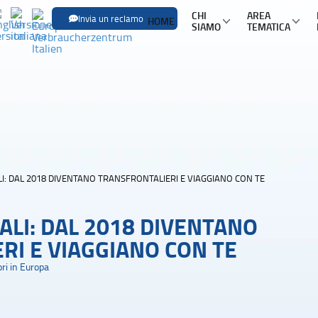
CHI
AREA
Invia un reclamo
HOME
SIAMO
TEMATICA
SFOGLIA LE
Trasporti
Trasporto aereo
Infor
Trasporto ferroviario
Pacch
Trasporto in pullman
Mult
LI: DAL 2018 DIVENTANO TRANSFRONTALIERI E VIAGGIANO CON TE
Trasporto via mare
Nole
ALI: DAL 2018 DIVENTANO
RI E VIAGGIANO CON TE
ri in Europa