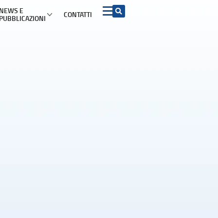
NEWS E
CONTATTI
PUBBLICAZIONI
 INFORMAZIONI PER I CONSUMATORI PER ARGOMENTO
Acquisto beni e
ADR e soluzioni del
Turismo
servizi
contenzioso
mazioni di viaggio
ADR
Contratti conclusi a
distanza e nei locali
commerciali
etti turistici
Azioni rappresentative
Garanzia legale di
conformità
iproprietà
Procedimento europeo
per le controversie di
Diritto di recesso
modesta entità
ggio
Sicurezza dei prodotti
Procedimento europeo
d’ingiunzione di
pagamento
Pratiche commerciali
scorrette e clausole
vessatorie