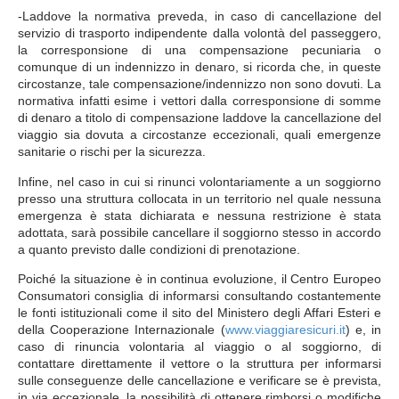
-Laddove la normativa preveda, in caso di cancellazione del
servizio di trasporto indipendente dalla volontà del passeggero,
la corresponsione di una compensazione pecuniaria o
comunque di un indennizzo in denaro, si ricorda che, in queste
circostanze, tale compensazione/indennizzo non sono dovuti. La
normativa infatti esime i vettori dalla corresponsione di somme
di denaro a titolo di compensazione laddove la cancellazione del
viaggio sia dovuta a circostanze eccezionali, quali emergenze
sanitarie o rischi per la sicurezza.
Infine, nel caso in cui si rinunci volontariamente a un soggiorno
presso una struttura collocata in un territorio nel quale nessuna
emergenza è stata dichiarata e nessuna restrizione è stata
adottata, sarà possibile cancellare il soggiorno stesso in accordo
a quanto previsto dalle condizioni di prenotazione.
Poiché la situazione è in continua evoluzione, il Centro Europeo
Consumatori consiglia di informarsi consultando costantemente
le fonti istituzionali come il sito del Ministero degli Affari Esteri e
della Cooperazione Internazionale (
www.viaggiaresicuri.it
) e, in
caso di rinuncia volontaria al viaggio o al soggiorno, di
contattare direttamente il vettore o la struttura per informarsi
sulle conseguenze delle cancellazione e verificare se è prevista,
in via eccezionale, la possibilità di ottenere rimborsi o modifiche