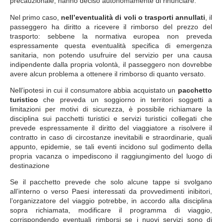
precauzionale, hanno deciso autonomamente di rinunciare.
Nel primo caso,
nell’eventualità di voli o trasporti annullati
, il
passeggero ha diritto a ricevere il rimborso del prezzo del
trasporto: sebbene la normativa europea non preveda
espressamente questa eventualità specifica di emergenza
sanitaria, non potendo usufruire del servizio per una causa
indipendente dalla propria volontà, il passeggero non dovrebbe
avere alcun problema a ottenere il rimborso di quanto versato.
Nell’ipotesi in cui il consumatore abbia acquistato un
pacchetto
turistico
che preveda un soggiorno in territori soggetti a
limitazioni per motivi di sicurezza, è possibile richiamare la
disciplina sui pacchetti turistici e servizi turistici collegati che
prevede espressamente il diritto del viaggiatore a risolvere il
contratto in caso di circostanze inevitabili e straordinarie, quali
appunto, epidemie, se tali eventi incidono sul godimento della
propria vacanza o impediscono il raggiungimento del luogo di
destinazione
Se il pacchetto prevede che solo alcune tappe si svolgano
all’interno o verso Paesi interessati da provvedimenti inibitori,
l’organizzatore del viaggio potrebbe, in accordo alla disciplina
sopra richiamata, modificare il programma di viaggio,
corrispondendo eventuali rimborsi se i nuovi servizi sono di