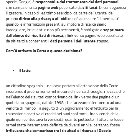
specie, Google) è
responsabile del trattamento dei dati personali
che compaiono su
pagine web
pubblicate da
siti terzi
. Di conseguenza
il gestore, in caso di legittimo esercizio, da parte dell’utente, del
proprio
diritto alla privacy e all’oblio
(cioè ad essere “dimenticati”
quando le informazioni presenti sul motore di ricerca siano
inadeguate, irrilevanti o non più pertinenti), è obbligato a
sopprimere
,
dall’
elenco dei risultati di ricerca
, i
link
verso pagine web pubblicate
da siti terzi e contenenti i
dati personali dell’utente
stesso.
Com’è arrivata la Corte a questa decisione?
Il fatto:
un cittadino spagnolo – nel caso portato all’attenzione della Corte –,
inserendo il proprio nome nel motore di ricerca di Google, rilevava che
nell’elenco dei risultati comparivano dei link verso due pagine di un
quotidiano spagnolo, datate 1998, che facevano riferimento ad una
vendita di immobili a seguito di un pignoramento effettuato per la
riscossione coattiva di crediti nei suoi confronti. Una vicenda della
quale non contestava la veridicità, quanto piuttosto il fatto che fosse
ormai stata interamente definita da diversi anni e, pertanto, fosse
irrilevante che comparisse tra i risultati di ricerca di Google
.