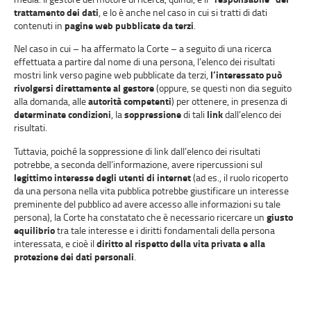
trattamento dei dati
, e lo è anche nel caso in cui si tratti di dati
contenuti in
pagine web pubblicate da terzi
.
Nel caso in cui – ha affermato la Corte – a seguito di una ricerca
effettuata a partire dal nome di una persona, l’elenco dei risultati
mostri link verso pagine web pubblicate da terzi,
l’interessato può
rivolgersi direttamente al gestore
(oppure, se questi non dia seguito
alla domanda, alle
autorità competenti
) per ottenere, in presenza di
determinate condizioni
, la
soppressione
di tali
link
dall’elenco dei
risultati.
Tuttavia, poiché la soppressione di link dall’elenco dei risultati
potrebbe, a seconda dell’informazione, avere ripercussioni sul
legittimo interesse degli utenti di internet
(ad es., il ruolo ricoperto
da una persona nella vita pubblica potrebbe giustificare un interesse
preminente del pubblico ad avere accesso alle informazioni su tale
persona), la Corte ha constatato che è necessario ricercare un
giusto
equilibrio
tra tale interesse e i diritti fondamentali della persona
interessata, e cioè il
diritto al rispetto della vita privata e alla
protezione dei dati personali
.