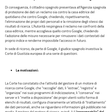
Di conseguenza, il cittadino spagnolo presentava all’Agenzia spagnola
di protezione dei dati un reclamo sia contro la casa editrice del
quotidiano che contro Google, chiedendo, rispettivamente,
l’eliminazione dei propri dati personali e la rimozione degli stessi dai
risultati di ricerca. L’Autorità respingeva il reclamo nei confronti della
casa editrice, mentre accoglieva quello contro Google, chiedendo
l’adozione delle misure necessarie per rimuovere i dati contestati dal
proprio indice e renderne impossibile l’accesso in futuro.
In sede di ricorso, da parte di Google, il giudice spagnolo investiva la
Corte di Giustizia europea di una serie di questioni.
Le motivazioni:
La Corte ha constatato che l’attività del gestore di un motore di
ricerca come Google, che “raccoglie” dati, li “estrae”, “registra” e
“organizza” nei suoi programmi di indicizzazione, li “conserva” nei
server e li “mette a disposizione” dei propri utenti sotto forma di
elenchi di risultati, configura chiaramente un’attività di “trattamento”
dei dati personali, anche se riguardano informazioni già pubblicate nei
media. Il gestore del motore di ricerca, quindi, è il
“responsabile” del