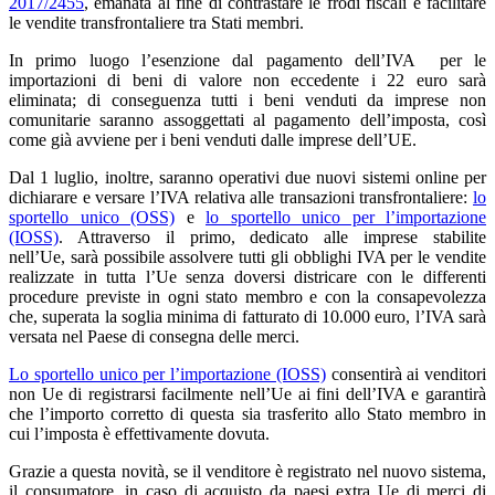
2017/2455
, emanata al fine di contrastare le frodi fiscali e facilitare
le vendite transfrontaliere tra Stati membri.
In primo luogo l’esenzione dal pagamento dell’IVA per le
importazioni di beni di valore non eccedente i 22 euro sarà
eliminata; di conseguenza tutti i beni venduti da imprese non
comunitarie saranno assoggettati al pagamento dell’imposta, così
come già avviene per i beni venduti dalle imprese dell’UE.
Dal 1 luglio, inoltre, saranno operativi due nuovi sistemi online per
dichiarare e versare l’IVA relativa alle transazioni transfrontaliere:
lo
sportello unico (OSS)
e
lo sportello unico per l’importazione
(IOSS)
. Attraverso il primo, dedicato alle imprese stabilite
nell’Ue, sarà possibile assolvere tutti gli obblighi IVA per le vendite
realizzate in tutta l’Ue senza doversi districare con le differenti
procedure previste in ogni stato membro e con la consapevolezza
che, superata la soglia minima di fatturato di 10.000 euro, l’IVA sarà
versata nel Paese di consegna delle merci.
Lo sportello unico per l’importazione (IOSS)
consentirà ai venditori
non Ue di registrarsi facilmente nell’Ue ai fini dell’IVA e garantirà
che l’importo corretto di questa sia trasferito allo Stato membro in
cui l’imposta è effettivamente dovuta.
Grazie a questa novità, se il venditore è registrato nel nuovo sistema,
il consumatore, in caso di acquisto da paesi extra Ue di merci di