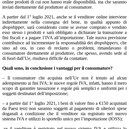
online prodotti di cui non hanno reale disponibilità, ma che saranno
inviati direttamente dal produttore al consumatore.
A partire dal 1° luglio 2021, anche se il venditore online interviene
indirettamente nella consegna del bene, in qualità appunto di
dropshipper
, sarà considerato come se avesse comprato e venduto
esso stesso i prodotti e sarà obbligato a dichiarare la transazione a
fini fiscali e a pagare l’IVA all’importazione. Tale nuova previsione
contribuisce ad incrementare la responsabilità dei
dropshippers
, che
sino ad ora, in caso di reclamo o problemi, rimandavano il
consumatore direttamente al produttore, che spesso, avendo sede al
di fuori dall’Ue, risultava difficile da contattare.
Quali sono, in conclusione i vantaggi per il consumatore?
– Il consumatore che acquista nell’Ue non è tenuto ad alcun
adempimento ai fini IVA; le nuove regole IVA, infatti, hanno il mero
scopo di garantire tassazione e regole più semplici e uniformi per i
soggetti destinatari dell’imposizione;
– a partire dal 1° luglio 2021, i beni di valore fino a €150 acquistati
da Paesi terzi non saranno soggetti al pagamento di ulteriori spese
doganali a condizione che il venditore sia registrato nel nuovo
sistema IVA e utilizzi lo sportello unico per l’importazione (IOSS);
-se il venditore è registrato nel nuovo sistema IVA e utilizza lo