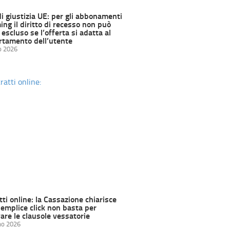
di giustizia UE: per gli abbonamenti
ng il diritto di recesso non può
escluso se l’offerta si adatta al
tamento dell’utente
o 2026
ti online: la Cassazione chiarisce
semplice click non basta per
are le clausole vessatorie
no 2026