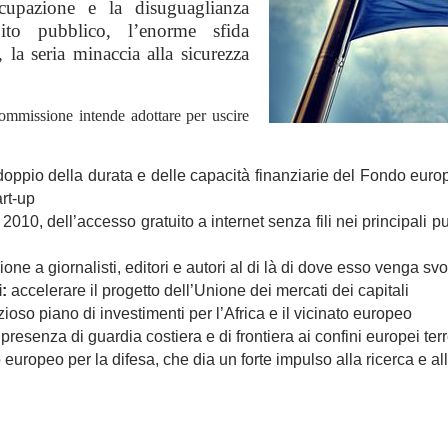
ccupazione e la disuguaglianza
ito pubblico, l’enorme sfida
, la seria minaccia alla sicurezza
Commissione intende adottare per uscire
doppio della durata e delle capacità finanziarie del Fondo europe
art-up
 il 2010, dell’accesso gratuito a internet senza fili nei principali
ione a giornalisti, editori e autori al di là di dove esso venga svo
i:
accelerare il progetto dell’Unione dei mercati dei capitali
ioso piano di investimenti per l’Africa e il vicinato europeo
resenza di guardia costiera e di frontiera ai confini europei terre
o europeo per la difesa, che dia un forte impulso alla ricerca e a