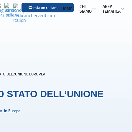
CHI
AREA
Invia un reclamo
HOME
SIAMO
TEMATICA
SFOGLIA LE
Trasporti
Trasporto aereo
Infor
Trasporto ferroviario
Pacch
Trasporto in pullman
Mult
ATO DELL’UNIONE EUROPEA
Trasporto via mare
Nole
O STATO DELL’UNIONE
ri in Europa