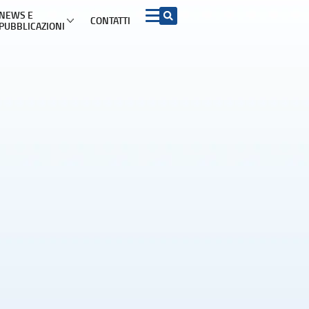
NEWS E
CONTATTI
PUBBLICAZIONI
 INFORMAZIONI PER I CONSUMATORI PER ARGOMENTO
Acquisto beni e
ADR e soluzioni del
Turismo
servizi
contenzioso
mazioni di viaggio
ADR
Contratti conclusi a
distanza e nei locali
commerciali
etti turistici
Azioni rappresentative
Garanzia legale di
conformità
iproprietà
Procedimento europeo
per le controversie di
Diritto di recesso
modesta entità
ggio
Sicurezza dei prodotti
Procedimento europeo
d’ingiunzione di
pagamento
Pratiche commerciali
scorrette e clausole
vessatorie