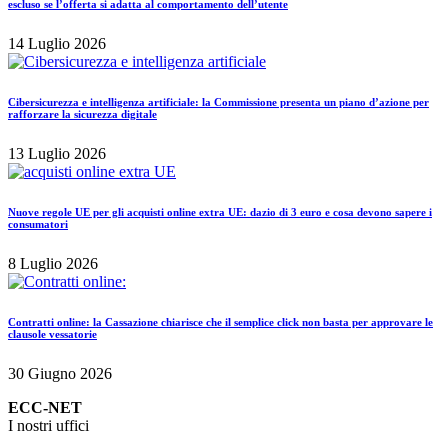
escluso se l’offerta si adatta al comportamento dell’utente
14 Luglio 2026
Cibersicurezza e intelligenza artificiale: la Commissione presenta un piano d’azione per
rafforzare la sicurezza digitale
13 Luglio 2026
Nuove regole UE per gli acquisti online extra UE: dazio di 3 euro e cosa devono sapere i
consumatori
8 Luglio 2026
Contratti online: la Cassazione chiarisce che il semplice click non basta per approvare le
clausole vessatorie
30 Giugno 2026
ECC-NET
I nostri uffici