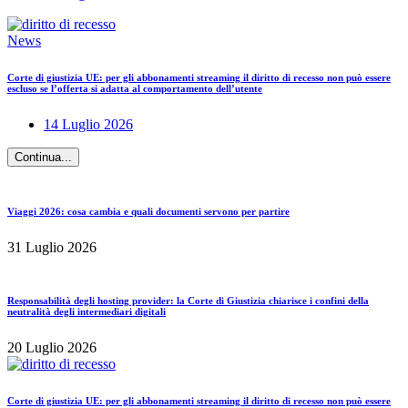
News
Corte di giustizia UE: per gli abbonamenti streaming il diritto di recesso non può essere
escluso se l’offerta si adatta al comportamento dell’utente
14 Luglio 2026
Continua...
Viaggi 2026: cosa cambia e quali documenti servono per partire
31 Luglio 2026
Responsabilità degli hosting provider: la Corte di Giustizia chiarisce i confini della
neutralità degli intermediari digitali
20 Luglio 2026
Corte di giustizia UE: per gli abbonamenti streaming il diritto di recesso non può essere