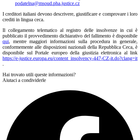
podatelna@msoud.pha.justice.cz
I creditori italiani devono descrivere, giustificare e comprovare i loro
crediti in lingua ceca.
Il collegamento telematico al registro delle insolvenze in cui è
pubblicato il provvedimento dichiarativo del fallimento è disponibile
qui
, mentre maggiori informazioni sulla procedura in generale,
conformemente alle disposizioni nazionali della Repubblica Ceca, è
disponibile sul Portale europeo della giustizia elettronica al link
https://e-justice.europa.eu/content_insolvency-447-CZ-it.do?clang=it
.
Hai trovato utili queste informazioni?
Aiutaci a condividerle