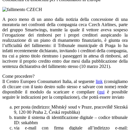
A poco meno di un anno dalla notizia della concessione di una
moratoria nei confronti della compagnia ceca Czech Airlines, parte
del gruppo Smartwings, tramite la quale il vettore aveva sospeso
l’erogazione dei rimborsi per i propri creditori auspicando la
realizzazione di un piano di risanamento finanziario, è giunta ora
l’ufficialità del fallimento: il Tribunale municipale di Praga lo ha
infatti recentemente dichiarato, invitando i creditori della compagnia,
tra cui a pieno titolo rientrano i passeggeri in attesa di rimborsi, ad
iscrivere il proprio credito entro due mesi dalla pubblicazione della
sentenza dichiarativa del fallimento stesso (10 marzo 2021).
Come procedere?
Il Centro Europeo Consumatori Italia, al seguente
link
(consigliamo
di cliccare con il tasto destro sullo stesso e salvare con nome) rende
disponibile il modulo da scaricare e compilare (
qui
è possibile
seguire le indicazioni per la compilazione), che potrà essere inviato
per posta (indirizzo: Městský soud v Praze, pracoviště Slezská
9, 120 00 Praha 2, Česká republika)
tramite il sistema di identificazione digitale – codice tribunale
ID: snkabbm
via e-mail con firma digitale all’indirizzo e-mail: