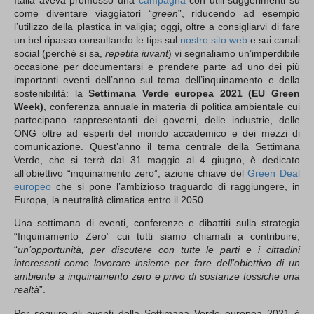
come diventare viaggiatori “
green
”, riducendo ad esempio
l’utilizzo della plastica in valigia; oggi, oltre a consigliarvi di fare
un bel ripasso consultando le tips sul
nostro sito web
e sui canali
social (perché si sa,
repetita iuvant
) vi segnaliamo un’imperdibile
occasione per documentarsi e prendere parte ad uno dei più
importanti eventi dell’anno sul tema dell’inquinamento e della
sostenibilità: la
Settimana Verde europea 2021 (EU Green
Week)
, conferenza annuale in materia di politica ambientale cui
partecipano rappresentanti dei governi, delle industrie, delle
ONG oltre ad esperti del mondo accademico e dei mezzi di
comunicazione. Quest’anno il tema centrale della Settimana
Verde, che si terrà dal 31 maggio al 4 giugno, è dedicato
all’obiettivo “inquinamento zero”, azione chiave del
Green Deal
europeo
che si pone l’ambizioso traguardo di raggiungere, in
Europa, la neutralità climatica entro il 2050.
Una settimana di eventi, conferenze e dibattiti sulla strategia
“Inquinamento Zero” cui tutti siamo chiamati a contribuire;
“
un’opportunità, per discutere con tutte le parti e i cittadini
interessati come lavorare insieme per fare dell’obiettivo di un
ambiente a inquinamento zero e privo di sostanze tossiche una
realtà
”.
Per seguire gli eventi della Settimana Verde europea 2021 è