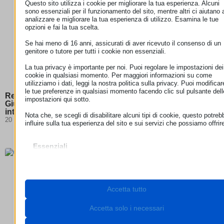
Questo sito utilizza i cookie per migliorare la tua esperienza. Alcuni
sono essenziali per il funzionamento del sito, mentre altri ci aiutano 
analizzare e migliorare la tua esperienza di utilizzo. Esamina le tue
opzioni e fai la tua scelta.
Se hai meno di 16 anni, assicurati di aver ricevuto il consenso di un
genitore o tutore per tutti i cookie non essenziali.
La tua privacy è importante per noi. Puoi regolare le impostazioni dei
cookie in qualsiasi momento. Per maggiori informazioni su come
utilizziamo i dati, leggi la nostra politica sulla privacy. Puoi modificar
le tue preferenze in qualsiasi momento facendo clic sul pulsante dell
Responsabilità degli hosting provider: la Corte di
impostazioni qui sotto.
Giustizia chiarisce i confini della neutralità degli
intermediari digitali
Nota che, se scegli di disabilitare alcuni tipi di cookie, questo potreb
20 Luglio 2026
influire sulla tua esperienza del sito e sui servizi che possiamo offrir
Essenziali
I cookie e i servizi essenziali abilitano le funzioni di base e sono
necessari per il corretto funzionamento del sito web. Questi cooki
e servizi non richiedono il consenso dell'utente secondo il GDPR.
Mostra dettagli
Accetta tutto
Necessari
Questi cookie e servizi sono necessari per il corretto
__stripe_mid
funzionamento del sito web, ma il loro utilizzo richiede il consens
Accetta solo i necessari
dell'utente. Questo può includere, ma non è limitato a: gateway di
__stripe_sid
pagamento, servizi captcha, servizi di prenotazione integrati.