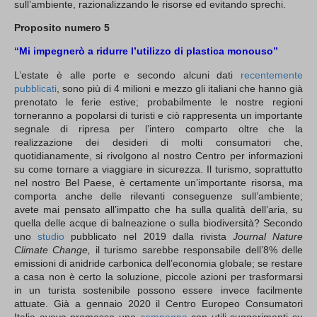
sull’ambiente, razionalizzando le risorse ed evitando sprechi.
Proposito numero 5
“Mi impegnerò a ridurre l’utilizzo di plastica monouso”
L’estate è alle porte e secondo alcuni dati
recentemente
pubblicati
, sono più di 4 milioni e mezzo gli italiani che hanno già
prenotato le ferie estive; probabilmente le nostre regioni
torneranno a popolarsi di turisti e ciò rappresenta un importante
segnale di ripresa per l’intero comparto oltre che la
realizzazione dei desideri di molti consumatori che,
quotidianamente, si rivolgono al nostro Centro per informazioni
su come tornare a viaggiare in sicurezza. Il turismo, soprattutto
nel nostro Bel Paese, è certamente un’importante risorsa, ma
comporta anche delle rilevanti conseguenze sull’ambiente;
avete mai pensato all’impatto che ha sulla qualità dell’aria, su
quella delle acque di balneazione o sulla biodiversità? Secondo
uno
studio
pubblicato nel 2019 dalla rivista
Journal Nature
Climate Change,
il turismo sarebbe responsabile dell’8% delle
emissioni di anidride carbonica dell’economia globale; se restare
a casa non è certo la soluzione, piccole azioni per trasformarsi
in un turista sostenibile possono essere invece facilmente
attuate. Già a gennaio 2020 il Centro Europeo Consumatori
Italia aveva promosso una
campagna
con utili suggerimenti su