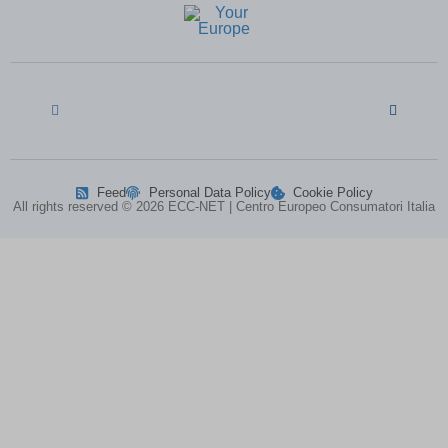
session)
perf_*
(kept for: at least one session)
ph_*_posthog
(kept for: at least one session)
SL_G_WPT_TO
(kept for: at least one session)
SL_GWPT_Show_Hide_tmp
(kept for: at least one session)
SL_wptGlobTipTmp
(kept for: at least one session)
SLO_G_WPT_TO
(kept for: at least one session)
Feed
Personal Data Policy
Cookie Policy
SLO_GWPT_Show_Hide_tmp
(kept for: at least one session)
All rights reserved © 2026 ECC-NET | Centro Europeo Consumatori Italia
SLO_wptGlobTipTmp
(kept for: at least one session)
ssm_au_c
(kept for: at least one session)
ssm_au_d
(kept for: at least one session)
TSVB_UID
(kept for: at least one session)
uaval
(kept for: at least one session)
UBT_VID
(kept for: at least one session)
VxRvBhWU\')) OR 549=(SELECT 549
(kept for: at least
FROM PG_SLEEP(15))--
one session)
xxoo-tmp
(kept for: at least one session)