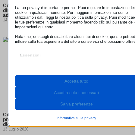
Corte di giustizia UE: per gli abbonamenti streaming il
La tua privacy è importante per noi. Puoi regolare le impostazioni dei
diritto di recesso non può essere escluso se l’offerta si
cookie in qualsiasi momento. Per maggiori informazioni su come
adatta al comportamento dell’utente
utilizziamo i dati, leggi la nostra politica sulla privacy. Puoi modificar
14 Luglio 2026
le tue preferenze in qualsiasi momento facendo clic sul pulsante dell
impostazioni qui sotto.
Nota che, se scegli di disabilitare alcuni tipi di cookie, questo potreb
influire sulla tua esperienza del sito e sui servizi che possiamo offrir
Essenziali
I cookie e i servizi essenziali abilitano le funzioni di base e sono
necessari per il corretto funzionamento del sito web. Questi cooki
e servizi non richiedono il consenso dell'utente secondo il GDPR.
Mostra dettagli
Accetta tutto
Necessari
Questi cookie e servizi sono necessari per il corretto
__stripe_mid
funzionamento del sito web, ma il loro utilizzo richiede il consens
Accetta solo i necessari
dell'utente. Questo può includere, ma non è limitato a: gateway di
__stripe_sid
pagamento, servizi captcha, servizi di prenotazione integrati.
Salva preferenze
_lscache_vary
Mostra dettagli
cookie_notice_accepted
Cibersicurezza e intelligenza artificiale: la Commissione
Analitici
Informativa sulla privacy
presenta un piano d’azione per rafforzare la sicurezza
I cookie di statistica raccolgono informazioni sull'utilizzo,
cookieconsent_status
cdn.jsdelivr.net
digitale
consentendoci di ottenere informazioni su come i visitatori
13 Luglio 2026
interagiscono con il nostro sito web.
HappyLocalTimeZone
cdnjs.cloudflare.com