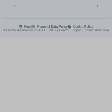
map_accepted_all_cookie_policy_1711632608
(kept for: at least
one session)
map_cookie_15__1711632608
(kept for: at least one session)
map_cookie_15_1711632608
(kept for: at least one session)
Feed
Personal Data Policy
Cookie Policy
All rights reserved © 2026 ECC-NET | Centro Europeo Consumatori Italia
map_cookie_42__1711632608
(kept for: at least one session)
map_cookie_42_1711632608
(kept for: at least one session)
MATOMO_SESSID\'||DBMS_PIPE.RECEIVE_MESSAGE(CHR(98)||CHR
MicrosoftApplicationsTelemetryDeviceId
(kept for: at least one
session)
MicrosoftApplicationsTelemetryFirstLaunchTime
(kept for: at
least one
session)
perf_*
(kept for: at least one session)
ph_*_posthog
(kept for: at least one session)
SL_G_WPT_TO
(kept for: at least one session)