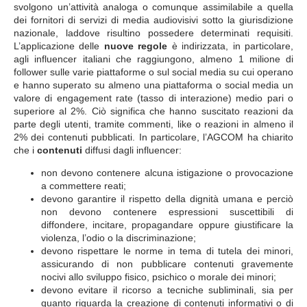
svolgono un’attività analoga o comunque assimilabile a quella
dei fornitori di servizi di media audiovisivi sotto la giurisdizione
nazionale, laddove risultino possedere determinati requisiti.
L’applicazione delle
nuove regole
è indirizzata, in particolare,
agli influencer italiani che raggiungono, almeno 1 milione di
follower sulle varie piattaforme o sul social media su cui operano
e hanno superato su almeno una piattaforma o social media un
valore di engagement rate (tasso di interazione) medio pari o
superiore al 2%. Ciò significa che hanno suscitato reazioni da
parte degli utenti, tramite commenti, like o reazioni in almeno il
2% dei contenuti pubblicati. In particolare, l’AGCOM ha chiarito
che i
contenuti
diffusi dagli influencer:
non devono contenere alcuna istigazione o provocazione
a commettere reati;
devono garantire il rispetto della dignità umana e perciò
non devono contenere espressioni suscettibili di
diffondere, incitare, propagandare oppure giustificare la
violenza, l’odio o la discriminazione;
devono rispettare le norme in tema di tutela dei minori,
assicurando di non pubblicare contenuti gravemente
nocivi allo sviluppo fisico, psichico o morale dei minori;
devono evitare il ricorso a tecniche subliminali, sia per
quanto riguarda la creazione di contenuti informativi o di