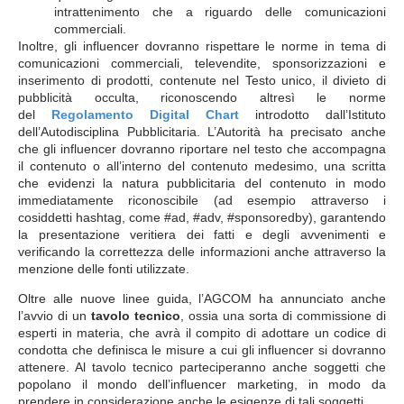
intrattenimento che a riguardo delle comunicazioni
commerciali.
Inoltre, gli influencer dovranno rispettare le norme in tema di
comunicazioni commerciali, televendite, sponsorizzazioni e
inserimento di prodotti, contenute nel Testo unico, il divieto di
pubblicità occulta, riconoscendo altresì le norme
del
Regolamento Digital Chart
introdotto dall’Istituto
dell’Autodisciplina Pubblicitaria. L’Autorità ha precisato anche
che gli influencer dovranno riportare nel testo che accompagna
il contenuto o all’interno del contenuto medesimo, una scritta
che evidenzi la natura pubblicitaria del contenuto in modo
immediatamente riconoscibile (ad esempio attraverso i
cosiddetti hashtag, come #ad, #adv, #sponsoredby), garantendo
la presentazione veritiera dei fatti e degli avvenimenti e
verificando la correttezza delle informazioni anche attraverso la
menzione delle fonti utilizzate.
Oltre alle nuove linee guida, l’AGCOM ha annunciato anche
l’avvio di un
tavolo tecnico
, ossia una sorta di commissione di
esperti in materia, che avrà il compito di adottare un codice di
condotta che definisca le misure a cui gli influencer si dovranno
attenere. Al tavolo tecnico parteciperanno anche soggetti che
popolano il mondo dell’influencer marketing, in modo da
prendere in considerazione anche le esigenze di tali soggetti.