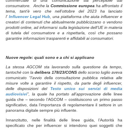
commerciale di una comunicazione sia percepibile dal
consumatore. Anche la
Commissione europea
ha affrontato il
tema, tant’è vero che nell’ottobre del 2023 ha lanciato
l’
Influencer Legal Hub
, una piattaforma che aiuta influencer e
creatori di contenuti che abitualmente pubblicizzano o vendono
prodotti online, ad informarsi sulla legislazione dell’UE in materia
di tutela del consumatore e a rispettarla, così che possano
garantire informazioni trasparenti e affidabili ai consumatori.
Nuove regole: quali sono e a chi si applicano
La stessa AGCOM sta lavorando sulla questione da tempo,
tantoché con la
delibera 178/23/CONS
dello scorso luglio aveva
comunicato “l’avvio della consultazione pubblica relativa alle
misure volte a garantire il rispetto, da parte degli influencer,
delle disposizioni del
Testo unico sui servizi di media
audiovisivi
”
, la quale ha portato all’approvazione de
lle linee
guida che – secondo l’AGCOM – costituiscono un primo passo
significativo, data l’importanza di regolamentare il settore in un
panorama digitale sempre più influente.
Innanzitutto, nelle finalità delle linee guida, l’Autorità ha
specificato che per influencer si intendono quei soggetti che