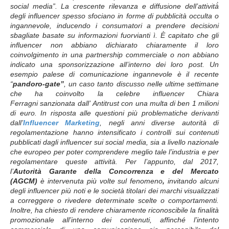
social media
”. La crescente rilevanza e diffusione dell’attività̀
degli influencer spesso sfociano in forme di pubblicità occulta o
ingannevole, inducendo i consumatori a prendere decisioni
sbagliate basate su informazioni fuorvianti ì. È capitato che gli
influencer non abbiano dichiarato chiaramente il loro
coinvolgimento in una partnership commerciale o non abbiano
indicato una sponsorizzazione all’interno dei loro post. Un
esempio palese di comunicazione ingannevole è il recente
“
pandoro-gate”
, un caso tanto discusso nelle ultime settimane
che ha coinvolto la celebre influencer Chiara
Ferragni
sanzionata dall’
Antitrust con una multa di ben 1 milioni
di euro. In risposta alle questioni più problematiche derivanti
dall’
Influencer Marketing
, negli anni diverse autorità di
regolamentazione hanno intensificato i controlli sui contenuti
pubblicati dagli influencer sui social media, sia a livello nazionale
che europeo per poter comprendere meglio tale l’industria e per
regolamentare queste attività.
Per l’appunto, dal 2017,
l’
Autorità Garante della Concorrenza e del Mercato
(AGCM)
è intervenuta più volte sul fenomeno
,
invitando alcuni
degli influencer più noti e le società titolari dei marchi visualizzati
a correggere o rivedere determinate scelte o comportamenti.
Inoltre, ha chiesto di rendere chiaramente riconoscibile la finalità
promozionale all’interno dei contenuti, affinché l’intento