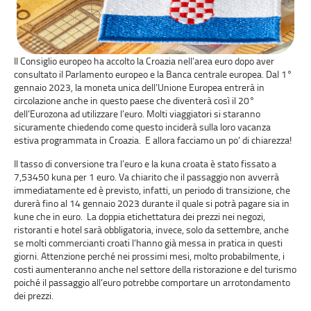
Il Consiglio europeo ha accolto la Croazia nell’area euro dopo aver
consultato il Parlamento europeo e la Banca centrale europea. Dal 1°
gennaio 2023, la moneta unica dell’Unione Europea entrerà in
circolazione anche in questo paese che diventerà così il 20°
dell’Eurozona ad utilizzare l’euro. Molti viaggiatori si staranno
sicuramente chiedendo come questo inciderà sulla loro vacanza
estiva programmata in Croazia. E allora facciamo un po’ di chiarezza!
Il tasso di conversione tra l’euro e la kuna croata è stato fissato a
7,53450 kuna per 1 euro. Va chiarito che il passaggio non avverrà
immediatamente ed è previsto, infatti, un periodo di transizione, che
durerà fino al 14 gennaio 2023 durante il quale si potrà pagare sia in
kune che in euro. La doppia etichettatura dei prezzi nei negozi,
ristoranti e hotel sarà obbligatoria, invece, solo da settembre, anche
se molti commercianti croati l’hanno già messa in pratica in questi
giorni. Attenzione perché nei prossimi mesi, molto probabilmente, i
costi aumenteranno anche nel settore della ristorazione e del turismo
poiché il passaggio all’euro potrebbe comportare un arrotondamento
dei prezzi.