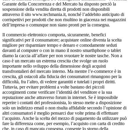
Garante della Concorrenza e del Mercato ha disposto perciò la
sospensione della vendita diretta di prodotti non disponibili
attraverso il sito www.techmania.it, nonché l’addebito anticipato di
corrispettivi per prodotti che non risultino in giacenza nei magazzini
dell’impresa o comunque non siano pronti per la consegna.
Il commercio elettronico comporta, sicuramente, benefici
significativi per il consumatore; acquistare online diventa la scelta
migliore per risparmiare tempo e denaro e comodamente seduti
davanti al computer o con in mano il nostro smarthphone o tablet
diamo la caccia all’affare per non svuotare le nostre tasche. Non a
caso è un mercato un estrema crescita che svolge un ruolo
importante nello sviluppo della dimensione degli acquisti
transfrontalieri del mercato interno. Ma mentre l’e-commerce è in
crescita, gli ostacoli alla fiducia dei consumatori rimangono per la
difficoltà, fra l’altro, di vedere garantiti e tutelati i propri diritti.
Tuttavia, per evitare problemi a volte bastano dei piccoli
accorgimenti come verificare l’identità del venditore e la sua
reputazione anche attraverso forum in internet. Se è impossibile
reperire i contatti del professionista, lo stesso mette a disposizione
solo un indirizzo email o non risulta affidabile secondo l’opinione di
altri consumatori è meglio pensarci due volte prima di effettuare
l’acquisto. Anche la scelta del mezzo di pagamento da utilizzare può
fare la differenza come, per esempio, l’acquisto con carta di credito
che, in caso di mancata consegna, consente lo storno della