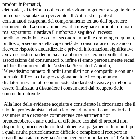
prodotti informatici,
elettronici, di telefonia o di comunicazione in genere, a seguito delle
numerose segnalazioni pervenute all’Antitrust da parte di
consumatori esasperati dal comportamento tenuto dall’operatore
commerciale. La società ometteva di consegnare i prodotti ordinati
ma, soprattutto, ritardava il rimborso a seguito di recesso
predisponendo lo stesso non secondo un ordine cronologico quanto,
piuttosto, a seconda della caparbietà del consumatore che, stanco di
ricevere risposte standardizzate e prive di informazioni significative,
aveva esposto una denuncia ai carabinieri o si erano rivolti ad una
associazione dei consumatori o, infine si erano personalmente recati
nei locali commerciali dell’azienda. Secondo l’Autorità,
l’elevatissimo numero di ordini annullati non è compatibile con una
normale difficoltà di approvvigionamento e i comportamenti
dilatatori messi in atto con risposte standard ed evasive parrebbero
essere finalizzati a dissuadere i consumatori dal recupero delle
somme loro dovute.
Alla luce delle evidenze acquisite e considerato la circostanza che il
sito del professionista “ risulta idoneo ad indurre i consumatori ad
assumere una decisione commerciale che altrimenti non
prenderebbero, quale quella di effettuare acquisti di prodotti non
disponibili, procedendo contestualmente al pagamento di importi per
i quali risulta particolarmente difficile e complesso il recupero in
caso di mancata consegna e/o conseguente annullamento” l’Autorità