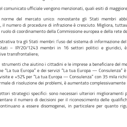
nel comunicato ufficiale vengono menzionati, quali esiti di maggiore
 norme del mercato unico: nonostante gli Stati membri abbia
, il numero di procedure di infrazione è cresciuto. Migliora, tuttav
e ruolo di coordinamento della Commissione europea e della rete d
ativa tra gli Stati membri: l’uso del sistema di informazione del 
Stati – IP/20/1243 membri in 16 settori politici e giuridici
ve transfrontaliere;
 strumenti che aiutino i cittadini e le imprese a beneficiare del me
ione “La tua Europa” e dei servizi “La tua Europa — Consulenza”
 visite e +52% per “La tua Europa — Consulenza” con 35 mila richies
ormale di risoluzione dei problemi, è aumentato complessivamente 
ettori strategici specifici: sono necessari ulteriori miglioramenti p
ntare il numero di decisioni per il riconoscimento delle qualifiche 
continuano a essere disomogenei, in particolare per quanto rigua