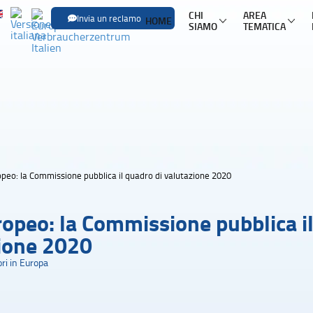
CHI
AREA
Invia un reclamo
HOME
SIAMO
TEMATICA
SFOGLIA LE
Trasporti
Trasporto aereo
Infor
Trasporto ferroviario
Pacch
Trasporto in pullman
Mult
peo: la Commissione pubblica il quadro di valutazione 2020
Trasporto via mare
Nole
opeo: la Commissione pubblica i
zione 2020
ri in Europa