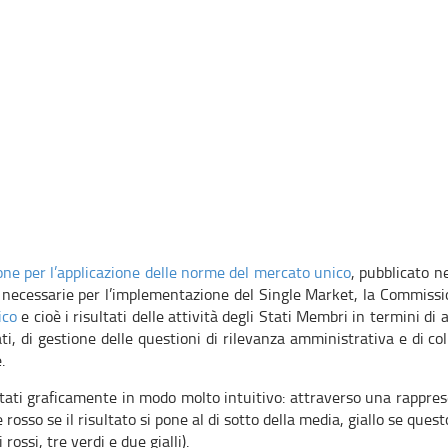
one per l’applicazione delle norme del mercato unico
, pubblicato n
e necessarie per l’implementazione del Single Market, la Commiss
ico
e cioè i risultati delle attività degli Stati Membri in termini d
ti, di gestione delle questioni di rilevanza amministrativa e di co
.
ortati graficamente in modo molto intuitivo: attraverso una rappr
e rosso se il risultato si pone al di sotto della media, giallo se ques
 rossi, tre verdi e due gialli).