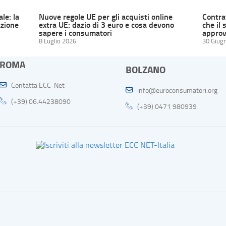
ale: la
Nuove regole UE per gli acquisti online
Contrat
zione
extra UE: dazio di 3 euro e cosa devono
che il 
sapere i consumatori
approv
8 Luglio 2026
30 Giug
ROMA
BOLZANO
Contatta ECC-Net
info@euroconsumatori.org
(+39) 06.44238090
(+39) 0471 980939