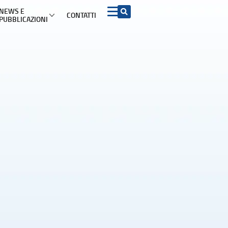
NEWS E
CONTATTI
PUBBLICAZIONI
 INFORMAZIONI PER I CONSUMATORI PER ARGOMENTO
Acquisto beni e
ADR e soluzioni del
Turismo
servizi
contenzioso
mazioni di viaggio
ADR
Contratti conclusi a
distanza e nei locali
commerciali
etti turistici
Azioni rappresentative
Garanzia legale di
conformità
iproprietà
Procedimento europeo
per le controversie di
Diritto di recesso
modesta entità
ggio
Sicurezza dei prodotti
Procedimento europeo
d’ingiunzione di
l
pagamento
Pratiche commerciali
scorrette e clausole
vessatorie