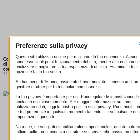
Preferenze sulla privacy
Questo sito utilizza i cookie per migliorare la tua esperienza. Alcuni
Corte di giustizia UE: per gli abbonamenti streaming il diritto
sono essenziali per il funzionamento del sito, mentre altri ci aiutano 
di recesso non può essere escluso se l’offerta si adatta al
analizzare e migliorare la tua esperienza di utilizzo. Esamina le tue
comportamento dell’utente
opzioni e fai la tua scelta.
14 Luglio 2026
Se hai meno di 16 anni, assicurati di aver ricevuto il consenso di un
genitore o tutore per tutti i cookie non essenziali.
La tua privacy è importante per noi. Puoi regolare le impostazioni dei
cookie in qualsiasi momento. Per maggiori informazioni su come
utilizziamo i dati, leggi la nostra politica sulla privacy. Puoi modificar
le tue preferenze in qualsiasi momento facendo clic sul pulsante dell
impostazioni qui sotto.
Nota che, se scegli di disabilitare alcuni tipi di cookie, questo potreb
influire sulla tua esperienza del sito e sui servizi che possiamo offrir