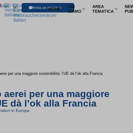
CHI
AREA
NEW
Invia un reclamo
HOME
SIAMO
TEMATICA
PUB
SFOGLIA LE I
Trasporti
Trasporto aereo
Infor
Trasporto ferroviario
Pacch
Trasporto in pullman
Multi
erei per una maggiore sostenibilità: l’UE dà l’ok alla Francia
Trasporto via mare
Nole
o aerei per una maggiore
UE dà l’ok alla Francia
atori in Europa