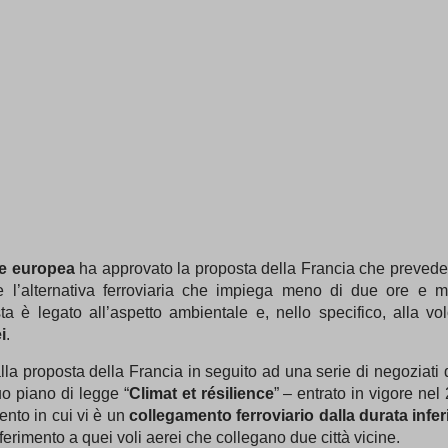
e europea
ha approvato la proposta della Francia che prevede
e l’alternativa ferroviaria che impiega meno di due ore e
esta è legato all’aspetto ambientale e, nello specifico, alla v
i
.
lla proposta della Francia in seguito ad una serie di negoziati 
uo piano di legge “
Climat et résilience
” – entrato in vigore nel
ento in cui vi è un
collegamento ferroviario dalla durata infer
 riferimento a quei voli aerei che collegano due città vicine.