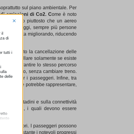
oprattutto sul piano ambientale. Per
 di emissioni di Co2
. C
ome è noto
×
ere un treno piuttosto che un aereo
ostamenti. Oggi, sempre più persone
il
i su rotaia sta migliorando, riducendo
nza di
ne in quanto la cancellazione delle
 tutti i
i potrà cancellare solamente se esiste
no deve garantire lo stesso percorso
i
olte al giorno, senza cambiare treno.
ulla
te delle
deguati per i passeggeri. Infine, tra
 caso francese potrebbe rappresentare,
ffico sui cittadini e sulla connettività
 accessibili, i quali devono essere
retto
utente
ai consumatori. I passeggeri possono
ggio. Nonostante i notevoli progressi