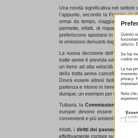
Una novità significativa nel settore
l’appunto, secondo la Francia, la 
ormai da tempo, viaggiare su rotai
Prefe
permette, infatti, di
risparmiare gra
Questo sit
preferiscono spostarsi in treno e, co
funzionam
le emissioni derivanti dagli spostamen
utilizzo. 
La nuova decisione dell’UE è stata
Se hai men
cookie no
tratte aeree è prevista solo con
alcu
un treno ad alta velocità con un te
La tua pr
della tratta aerea cancellata. In pi
momento. 
privacy. 
Dovrà essere altresì bidirezionale, 
impostazi
partenza e ritorno in treno, il viagg
Nota che, 
dunque, un esempio per tutti i Paesi 
esperienz
Tuttavia, la
Commissione
ha chiarit
europei devono essere compensati d
Essen
I cooki
convenienti e più sostenibili.
funzio
second
Infatti, i
diritti dei passeggeri
sono s
effettivamente contare su un quadro 