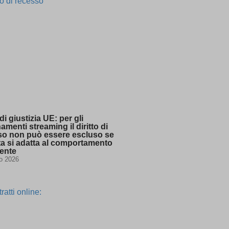
ssion)
ssion)
ssion)
ssion)
ssion)
ssion)
ssion)
ssion)
ssion)
t one
di giustizia UE: per gli
menti streaming il diritto di
so non può essere escluso se
ssion)
rta si adatta al comportamento
tente
ssion)
io 2026
ssion)
ssion)
ssion)