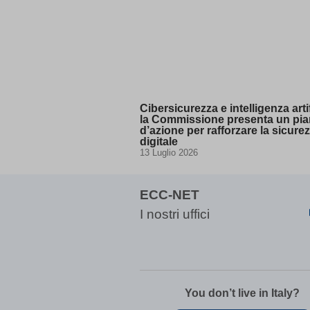
3af37ff
amp_*
appval
aQ.plug
arp_scro
BbDc2D
Cibersicurezza e intelligenza artif
PG_SLE
la Commissione presenta un pi
d’azione per rafforzare la sicure
bm7cKkOF
digitale
13 Luglio 2026
cbLDBe
cookies
dd_cook
ECC-NET
dd_cook
I nostri uffici
domain
entval
ggs8W7
i18next
You don’t live in Italy?
if(now()