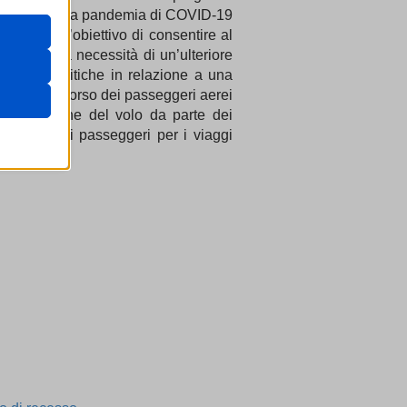
ente durante la pandemia di COVID-19
 il loro
blica
con l’obiettivo di consentire al
gateway di
uale e sulla necessità di un’ulteriore
 misure politiche in relazione a una
venza, al rimborso dei passeggeri aerei
cancellazione del volo da parte dei
diritti dei passeggeri per i viaggi
are
ssion)
ssion)
ssion)
i, come
ssion)
ssion)
ssion)
re
ssion)
ssion)
ssion)
ssion)
ssion)