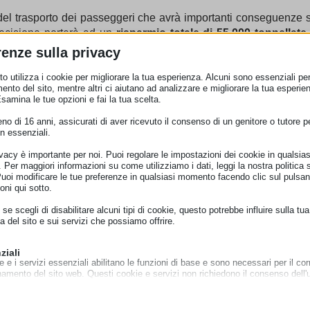
 del trasporto dei passeggeri che avrà importanti conseguenze s
decisione porterà ad un
risparmio totale di 55.000 tonnellate
a risulta più sostenibile rispetto a volare. Decidere di prend
renze sulla privacy
ndi emissioni di anidride carbonica, senza rinunciare agli sp
o utilizza i cookie per migliorare la tua esperienza. Alcuni sono essenziali per 
n l’aumento dell’uso delle rinnovabili, la sostenibilità dei viagg
ento del sito, mentre altri ci aiutano ad analizzare e migliorare la tua esperie
ti di oltre il 90%.
Esamina le tue opzioni e fai la tua scelta.
 pubblicata nei giorni scorsi in Gazzetta europea ma, attenzio
o di 16 anni, assicurati di aver ricevuto il consenso di un genitore o tutore per
n essenziali.
ne condizioni
. Come anticipato, la tratta aerea tra due città s
mpo di percorrenza inferiore
alle 2 ore e mezzo. Dunque, il tre
ivacy è importante per noi. Puoi regolare le impostazioni dei cookie in qualsias
ù, questo collegamento ferroviario dovrà essere garantito più v
Per maggiori informazioni su come utilizziamo i dati, leggi la nostra politica s
Puoi modificare le tue preferenze in qualsiasi momento facendo clic sul pulsan
con viaggi di andata e ritorno sulla stessa tratta e con orari a
oni qui sotto.
iatore deve poter restare almeno otto ore nella città di arrivo. Il
se scegli di disabilitare alcuni tipi di cookie, questo potrebbe influire sulla tua
europei, che potrebbero a loro volta valutare di fare lo stesso.
a del sito e sui servizi che possiamo offrire.
o che gli effetti negativi di qualsiasi restrizione dei diritti di tra
alla disponibilità di modi di trasporto alternativi a prezzi
ziali
e e i servizi essenziali abilitano le funzioni di base e sono necessari per il cor
namento del sito web. Questi cookie e servizi non richiedono il consenso dell'
o il GDPR.
empre al centro della politica dell’UE relativa ai trasporti e 
Mostra dettagli
normativo completo che li protegge prima, durante e dopo il via