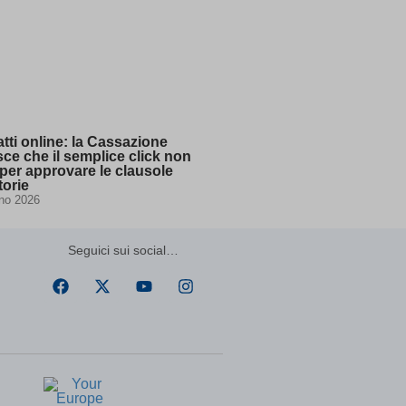
ssion)
ssion)
ssion)
ssion)
tti online: la Cassazione
sce che il semplice click non
per approvare le clausole
ssion)
torie
no 2026
ssion)
ssion)
ssion)
Seguici sui social…
ssion)
ssion)
ssion)
ssion)
ssion)
ssion)