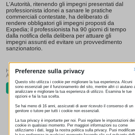
L’Autorità, ritenendo gli impegni presentati dal
professionista idonei a sanare le pratiche
commerciali contestate, ha deliberato di
rendere obbligatori gli impegni proposti da
Expedia; il professionista ha 90 giorni di tempo
dalla notifica della delibera per attuare gli
impegni assunti ed evitare un provvedimento
sanzionatorio.
Preferenze sulla privacy
Hai trovato utili queste informazioni?
Aiutaci a condividerle
Questo sito utilizza i cookie per migliorare la tua esperienza. Alcuni
sono essenziali per il funzionamento del sito, mentre altri ci aiutano 
analizzare e migliorare la tua esperienza di utilizzo. Esamina le tue
opzioni e fai la tua scelta.
Se hai meno di 16 anni, assicurati di aver ricevuto il consenso di un
genitore o tutore per tutti i cookie non essenziali.
ALTRE NEWS ECC-NET ITALIA
La tua privacy è importante per noi. Puoi regolare le impostazioni dei
cookie in qualsiasi momento. Per maggiori informazioni su come
utilizziamo i dati, leggi la nostra politica sulla privacy. Puoi modificar
le tue preferenze in qualsiasi momento facendo clic sul pulsante dell