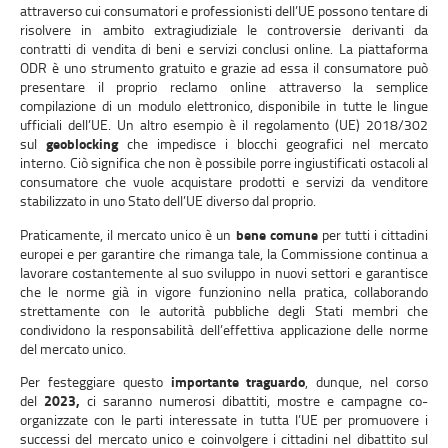
attraverso cui consumatori e professionisti dell’UE possono tentare di
risolvere in ambito extragiudiziale le controversie derivanti da
contratti di vendita di beni e servizi conclusi online. La piattaforma
ODR è uno strumento gratuito e grazie ad essa il consumatore può
presentare il proprio reclamo online attraverso la semplice
compilazione di un modulo elettronico, disponibile in tutte le lingue
ufficiali dell’UE. Un altro esempio è il regolamento (UE) 2018/302
sul
geoblocking
che impedisce i blocchi geografici nel mercato
interno. Ciò significa che non è possibile porre ingiustificati ostacoli al
consumatore che vuole acquistare prodotti e servizi da venditore
stabilizzato in uno Stato dell’UE diverso dal proprio.
Praticamente, il mercato unico è un
bene comune
per tutti i cittadini
europei e per garantire che rimanga tale, la Commissione continua a
lavorare costantemente al suo sviluppo in nuovi settori e garantisce
che le norme già in vigore funzionino nella pratica, collaborando
strettamente con le autorità pubbliche degli Stati membri che
condividono la responsabilità dell’effettiva applicazione delle norme
del mercato unico.
Per festeggiare questo
importante traguardo
, dunque, nel corso
del
2023,
ci saranno numerosi dibattiti, mostre e campagne co-
organizzate con le parti interessate in tutta l’UE per promuovere i
successi del mercato unico e coinvolgere i cittadini nel dibattito sul