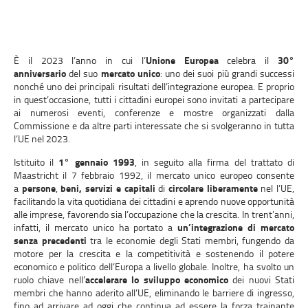
È il 2023 l’anno in cui l’
Unione Europea
celebra il
30°
anniversario
del suo
mercato unico
: uno dei suoi più grandi successi
nonché uno dei principali risultati dell’integrazione europea. E proprio
in quest’occasione, tutti i cittadini europei sono invitati a partecipare
ai numerosi eventi, conferenze e mostre organizzati dalla
Commissione e da altre parti interessate che si svolgeranno in tutta
l’UE nel 2023.
Istituito il
1° gennaio 1993
, in seguito alla firma del trattato di
Maastricht il 7 febbraio 1992, il mercato unico europeo consente
a
persone
,
beni, servizi e capitali
di
circolare liberamente
nel l’UE,
facilitando la vita quotidiana dei cittadini e aprendo nuove opportunità
alle imprese, favorendo sia l’occupazione che la crescita. In trent’anni,
infatti, il mercato unico ha portato a
un’integrazione di mercato
senza precedenti
tra le economie degli Stati membri, fungendo da
motore per la crescita e la competitività e sostenendo il potere
economico e politico dell’Europa a livello globale. Inoltre, ha svolto un
ruolo chiave nell’
accelerare lo sviluppo economico
dei nuovi Stati
membri che hanno aderito all’UE, eliminando le barriere di ingresso,
fino ad arrivare ad oggi che continua ad essere la forza trainante