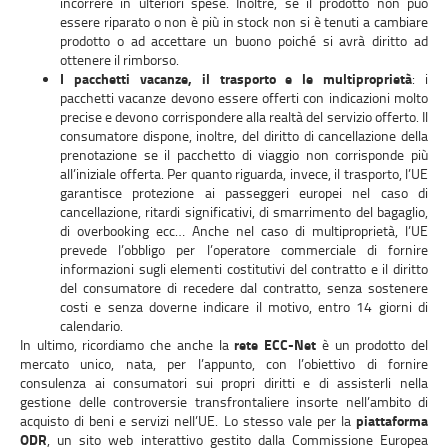
incorrere in ulteriori spese. Inoltre, se il prodotto non può
essere riparato o non è più in stock non si è tenuti a cambiare
prodotto o ad accettare un buono poiché si avrà diritto ad
ottenere il rimborso.
I pacchetti vacanze, il trasporto e le multiproprietà
: i
pacchetti vacanze devono essere offerti con indicazioni molto
precise e devono corrispondere alla realtà del servizio offerto. Il
consumatore dispone, inoltre, del diritto di cancellazione della
prenotazione se il pacchetto di viaggio non corrisponde più
all’iniziale offerta. Per quanto riguarda, invece, il trasporto, l’UE
garantisce protezione ai passeggeri europei nel caso di
cancellazione, ritardi significativi, di smarrimento del bagaglio,
di overbooking ecc… Anche nel caso di multiproprietà, l’UE
prevede l’obbligo per l’operatore commerciale di fornire
informazioni sugli elementi costitutivi del contratto e il diritto
del consumatore di recedere dal contratto, senza sostenere
costi e senza doverne indicare il motivo, entro 14 giorni di
calendario.
In ultimo, ricordiamo che anche la
rete ECC-Net
è un prodotto del
mercato unico, nata, per l’appunto, con l’obiettivo di fornire
consulenza ai consumatori sui propri diritti e di assisterli nella
gestione delle controversie transfrontaliere insorte nell’ambito di
acquisto di beni e servizi nell’UE. Lo stesso vale per la
piattaforma
ODR
, un sito web interattivo gestito dalla Commissione Europea