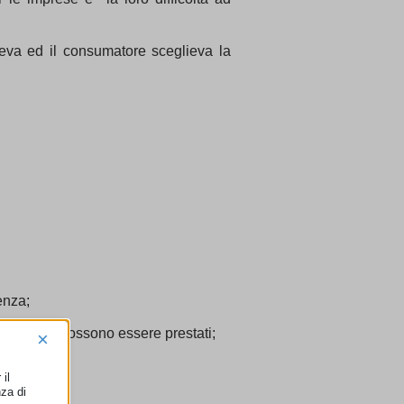
teva ed il consumatore sceglieva la
enza;
hetto non possono essere prestati;
×
il
nza di