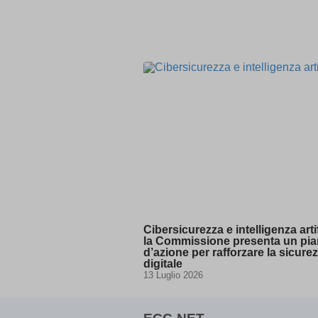
-1\' OR
www.ecc-
www.yo
-1\' OR
-1\" OR
(select(
(select(
@@Q8
0\'XOR(
0\"XOR(
1 waitfor
1\'\"
13wdtx
-
ab.stor
Cibersicurezza e intelligenza artif
3af37ff
la Commissione presenta un pi
amp_*
d’azione per rafforzare la sicure
digitale
appval
13 Luglio 2026
aQ.plug
arp_scro