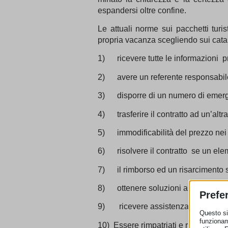
espandersi oltre confine.
Le attuali norme sui pacchetti tur
propria vacanza scegliendo sui catalo
1) ricevere tutte le informazioni pri
2) avere un referente responsabile d
3) disporre di un numero di emerg
4) trasferire il contratto ad un’altra
5) immodificabilità del prezzo nei 
6) risolvere il contratto se un ele
7) il rimborso ed un risarcimento se
8) ottenere soluzioni alternative se
Prefe
9) ricevere assistenza in caso di di
Questo sit
funzionam
10) Essere rimpatriati e ricevere il r