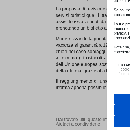
utilizzo. 
La proposta di revisione della diret
Se hai men
cookie no
servizi turistici quali il trasporto, 
assistiti ossia venduti da una agen
La tua pr
prenotando un biglietto aereo si è inv
momento. 
privacy. 
impostazi
Modernizzando la portata della tutel
vacanza si garantirà a 120 milioni d
Nota che, 
chiari nel caso sopraggiungano prob
esperienz
al minimo gli ostacoli agli scambi 
dell’Unione europea sostiene infatti
Essen
I cooki
della riforma, grazie alla burocrazia 
funzio
second
Il raggiungimento di una accordo g
riforma appena possibile.
Neces
Questi 
__strip
utilizz
pagamen
__strip
_lscach
Analit
Hai trovato utili queste informazioni
cookie_
I cooki
Aiutaci a condividerle
cdn.jsde
informa
cookiec