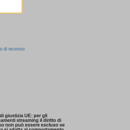
are
ssion)
ssion)
ssion)
i, come
ssion)
ssion)
ssion)
re
ssion)
ssion)
ssion)
ssion)
ssion)
ssion)
ssion)
ssion)
ssion)
di giustizia UE: per gli
ssion)
menti streaming il diritto di
ssion)
so non può essere escluso se
rta si adatta al comportamento