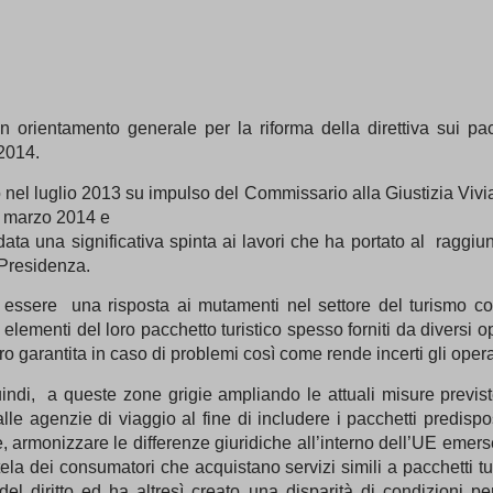
 orientamento generale per la riforma della direttiva sui pacc
 2014.
 nel luglio 2013 su impulso del Commissario alla Giustizia Vivi
2 marzo 2014 e
 data una significativa spinta ai lavori che ha portato al ragg
Presidenza.
 essere una risposta ai mutamenti nel settore del turismo conne
elementi del loro pacchetto turistico spesso forniti da diversi op
o garantita in caso di problemi così come rende incerti gli operato
indi, a queste zone grigie ampliando le attuali misure previste p
dalle agenzie di viaggio al fine di includere i pacchetti predis
e, armonizzare le differenze giuridiche all’interno dell’UE emers
ela dei consumatori che acquistano servizi simili a pacchetti turis
el diritto ed ha altresì creato una disparità di condizioni pe