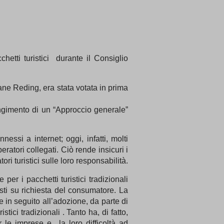
hetti turistici durante il Consiglio
ane Reding, era stata votata in prima
iungimento di un “Approccio generale”
ssi a internet; oggi, infatti, molti
eratori collegati. Ciò rende insicuri i
ri turistici sulle loro responsabilità.
er i pacchetti turistici tradizionali
posti su richiesta del consumatore. La
e in seguito all’adozione, da parte di
tici tradizionali . Tanto ha, di fatto,
r le imprese e la loro difficoltà ad