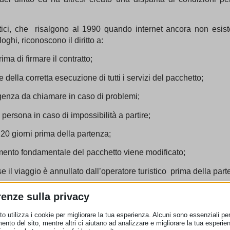
istici, che risalgono al 1990 quando internet ancora non esis
ghi, riconoscono il diritto a:
ma di firmare il contratto;
ella corretta esecuzione di tutti i servizi del pacchetto;
enza da chiamare in caso di problemi;
 persona in caso di impossibilità a partire;
20 giorni prima della partenza;
mento fondamentale del pacchetto viene modificato;
 il viaggio è annullato dall’operatore turistico prima della part
nza costi aggiuntivi se una parte dei servizi compresi nel pacc
renze sulla privacy
fficoltà;
o utilizza i cookie per migliorare la tua esperienza. Alcuni sono essenziali per 
ento del sito, mentre altri ci aiutano ad analizzare e migliorare la tua esperie
imborso in caso di fallimento dell’operatore turistico.