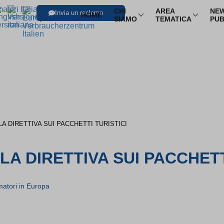
CHI
AREA
NEW
Invia un reclamo
HOME
SIAMO
TEMATICA
PUB
SFOGLIA LE I
Trasporti
Trasporto aereo
Infor
Trasporto ferroviario
Pacch
Trasporto in pullman
Multi
A DIRETTIVA SUI PACCHETTI TURISTICI
Trasporto via mare
Nole
LA DIRETTIVA SUI PACCHET
atori in Europa