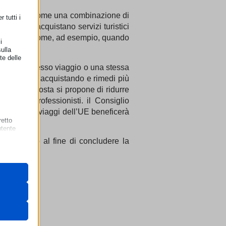
onale inteso come una combinazione di
 tutti i
matori che acquistano servizi turistici
ni distinte come, ad esempio, quando
i
are un’auto.
ulla
te delle
i per uno stesso viaggio o una stessa
 che stanno acquistando e rimedi più
a, la proposta si propone di ridurre
a per i professionisti. il Consiglio
 agenzie di viaggi dell’UE beneficerà
retto
aliere”.
utente
to europeo al fine di concludere la
 il loro
gateway di