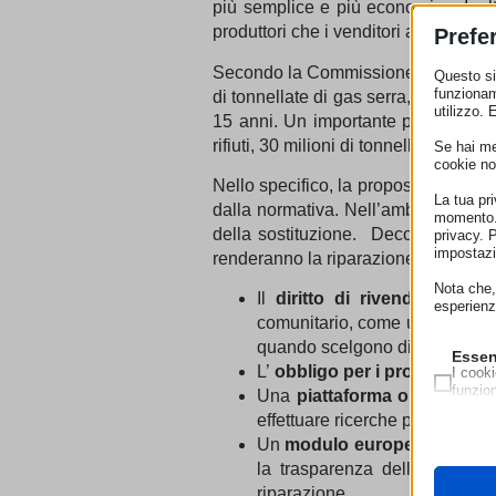
più semplice e più economica. Inolt
produttori che i venditori a sviluppa
Prefe
Secondo la Commissione, infatti, q
Questo sit
funzionam
di tonnellate di gas serra, una riduzio
utilizzo. 
15 anni. Un importante passo avanti
rifiuti, 30 milioni di tonnellate di ris
Se hai men
cookie no
Nello specifico, la proposta introduce
La tua pr
dalla normativa. Nell’ambito della g
momento. 
della sostituzione. Decorso il per
privacy. 
impostazi
renderanno la riparazione facile e a
Nota che, 
Il
diritto di rivendicare la 
esperienz
comunitario, come una lavatric
quando scelgono di riparare i l
Essen
L’
obbligo per i produttori di
I cooki
funzio
Una
piattaforma online
che a
second
effettuare ricerche per luogo e 
Un
modulo europeo di inform
Neces
la trasparenza delle condizio
Questi 
__strip
riparazione.
utilizz