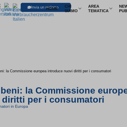
CHI
AREA
NEW
Invia un reclamo
HOME
SIAMO
TEMATICA
PUB
SFOGLIA LE I
Trasporti
Trasporto aereo
Infor
Trasporto ferroviario
Pacch
Trasporto in pullman
Multi
ni: la Commissione europea introduce nuovi diritti per i consumatori
Trasporto via mare
Nole
 beni: la Commissione europ
diritti per i consumatori
atori in Europa