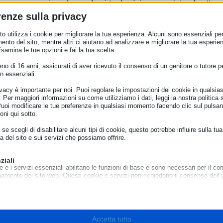
re, una maggiore domanda si tradurrà in una spinta al settore d
re modelli di business più
sostenibili
.
renze sulla privacy
uesta novità comporterà un
risparmio totale
di 176,5 miliardi di
o utilizza i cookie per migliorare la tua esperienza. Alcuni sono essenziali per 
ento del sito, mentre altri ci aiutano ad analizzare e migliorare la tua esperie
ne di 3 milioni di tonnellate di rifiuti e un risparmio di 1,8 milio
Esamina le tue opzioni e fai la tua scelta.
 se si considera che solo i prodotti scartati causano ogni anno
orse e 261 milioni di tonnellate di emissioni di gas a effetto serra.
o di 16 anni, assicurati di aver ricevuto il consenso di un genitore o tutore per
n essenziali.
 un nuovo diritto di riparazione per i consumatori, oltre il limite
ivacy è importante per noi. Puoi regolare le impostazioni dei cookie in qualsias
aranzia legale, i venditori saranno tenuti a offrire la riparazio
Per maggiori informazioni su come utilizziamo i dati, leggi la nostra politica s
iodo della garanzia legale, i consumatori avranno a disposiz
Puoi modificare le tue preferenze in qualsiasi momento facendo clic sul pulsan
oni qui sotto.
ccessibile, come:
se scegli di disabilitare alcuni tipi di cookie, questo potrebbe influire sulla tua
riparazione nei confronti dei produttori
, per beni tecnicam
a del sito e sui servizi che possiamo offrire.
e o un televisore. Ciò garantirà che i consumatori abbiano semp
oro prodotti.
ziali
 informare i consumatori
per cui vige un obbligo di riparazione.
e e i servizi essenziali abilitano le funzioni di base e sono necessari per il cor
namento del sito web. Questi cookie e servizi non richiedono il consenso dell'
iuterà i consumatori a mettersi in contatto con i venditori di 
o il GDPR.
norme di qualità, mettendo in luce le offerte migliori ed aumentand
Mostra dettagli
azioni sulle riparazioni
che i consumatori potranno richiedere 
sari
ni di riparazione e del prezzo e renderà più facile per i co
cookie e servizi sono necessari per il corretto funzionamento del sito web, ma
e_mid
Accetta tutto
o richiede il consenso dell'utente. Questo può includere, ma non è limitato a: 