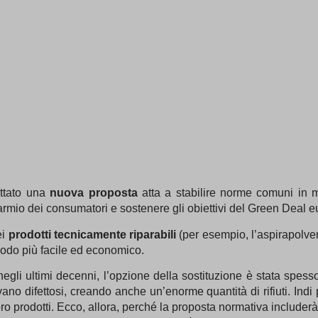
ttato una
nuova proposta
atta a stabilire norme comuni in 
sparmio dei consumatori e sostenere gli obiettivi del Green Deal e
ei
prodotti tecnicamente riparabili
(per esempio, l’aspirapolver
odo più facile ed economico.
li ultimi decenni, l’opzione della sostituzione è stata spesso 
vano difettosi, creando anche un’enorme quantità di rifiuti. Indi
oro prodotti. Ecco, allora, perché la proposta normativa includer