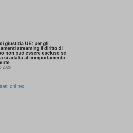
ssion)
ssion)
ssion)
ssion)
ssion)
di giustizia UE: per gli
ssion)
menti streaming il diritto di
so non può essere escluso se
t one
rta si adatta al comportamento
tente
io 2026
ssion)
ssion)
ssion)
ssion)
ssion)