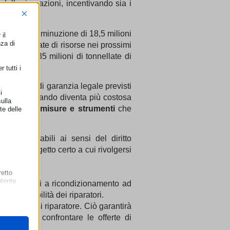
elle riparazioni, incentivando sia i
×
 euro, una diminuzione di 18,5 milioni
il
nza di
ni di tonnellate di risorse nei prossimi
 nell’Ue 35 milioni di tonnellate di
 tutti i
 dei 2 anni di garanzia legale previsti
i
ne, tranne quando diventa più costosa
ulla
ione
nuove misure e strumenti
che
te delle
ente riparabili ai sensi del diritto
re un soggetto certo a cui rivolgersi
retto
utente
beni soggetti a ricondizionamento ad
o la visibilità dei riparatori.
a qualsiasi riparatore. Ciò garantirà
nsumatori confrontare le offerte di
 il loro
gateway di