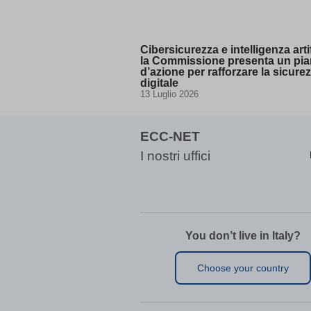
amp_*
appval
aQ.plug
Cibersicurezza e intelligenza artif
arp_scro
la Commissione presenta un pi
d’azione per rafforzare la sicure
BbDc2D
digitale
PG_SLE
13 Luglio 2026
bm7cKkOF
cbLDBe
ECC-NET
cookies
I nostri uffici
dd_cook
dd_cook
domain
entval
You don’t live in Italy?
ggs8W7
i18next
Choose your country
if(now()
map_acc