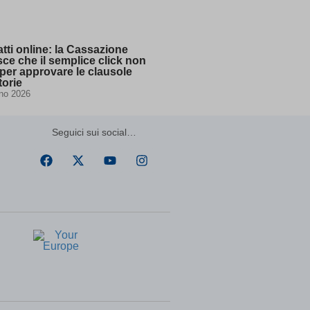
ssion)
ssion)
ssion)
tti online: la Cassazione
ssion)
sce che il semplice click non
per approvare le clausole
torie
no 2026
ssion)
ssion)
Seguici sui social…
ssion)
ssion)
ssion)
ssion)
ssion)
ssion)
ssion)
ssion)
ssion)