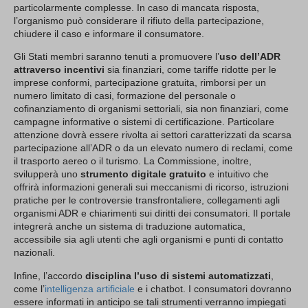
particolarmente complesse. In caso di mancata risposta,
l’organismo può considerare il rifiuto della partecipazione,
chiudere il caso e informare il consumatore.
Gli Stati membri saranno tenuti a promuovere l’
uso dell’ADR
attraverso incentivi
sia finanziari, come tariffe ridotte per le
imprese conformi, partecipazione gratuita, rimborsi per un
numero limitato di casi, formazione del personale o
cofinanziamento di organismi settoriali, sia non finanziari, come
campagne informative o sistemi di certificazione. Particolare
attenzione dovrà essere rivolta ai settori caratterizzati da scarsa
partecipazione all’ADR o da un elevato numero di reclami, come
il trasporto aereo o il turismo. La Commissione, inoltre,
svilupperà uno
strumento digitale gratuito
e intuitivo che
offrirà informazioni generali sui meccanismi di ricorso, istruzioni
pratiche per le controversie transfrontaliere, collegamenti agli
organismi ADR e chiarimenti sui diritti dei consumatori. Il portale
integrerà anche un sistema di traduzione automatica,
accessibile sia agli utenti che agli organismi e punti di contatto
nazionali.
Infine, l’accordo
disciplina l’uso di sistemi automatizzati
,
come l’
intelligenza artificiale
e i chatbot. I consumatori dovranno
essere informati in anticipo se tali strumenti verranno impiegati