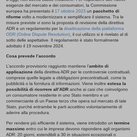
esigenze del mercato e dei consumatori, la Commissione
europea ha presentato il
17 ottobre 2023
un
pacchetto di
riforme
volto a modernizzare e semplificare il sistema. Tra le
misure previste vi sono la proposta di revisione della direttiva
ADR e un regolamento per la
disattivazione della piattaforma
ODR (Online Dispute Resolution)
, il cui utilizzo si è rivelato al di
sotto delle aspettative. Il regolamento è stato formalmente
adottato il 19 novembre 2024.
Cosa prevede l’accordo
L’accordo provvisorio raggiunto mantiene l’
ambito di
applicazione
della direttiva ADR per le controversie contrattuali,
comprese quelle legate a obbligazioni precontrattuali, come la
pubblicità o la fornitura di informazioni. Viene inoltre
estesa la
possibilità di ricorrere all’ADR
anche ai casi che coinvolgono
un consumatore residente in uno Stato membro e un
commerciante di un Paese terzo che opera sul mercato di tale
Stato, purché entrambe le parti accettino volontariamente di
aderire alla procedura.
Per rendere più efficiente il sistema, viene introdotto un
termine
massimo
entro cui le imprese devono rispondere agli organismi
ADR: 20 giorni, estendibili a 30 in situazioni eccezionali o