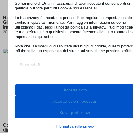
Se hai meno di 16 anni, assicurati di aver ricevuto il consenso di un
genitore o tutore per tutti i cookie non essenziali.
Responsabilità degli hosting provider: la Corte di
La tua privacy è importante per noi. Puoi regolare le impostazioni dei
Giustizia chiarisce i confini della neutralità degli
cookie in qualsiasi momento. Per maggiori informazioni su come
intermediari digitali
utilizziamo i dati, leggi la nostra politica sulla privacy. Puoi modificar
le tue preferenze in qualsiasi momento facendo clic sul pulsante dell
20 Luglio 2026
impostazioni qui sotto.
Nota che, se scegli di disabilitare alcuni tipi di cookie, questo potreb
influire sulla tua esperienza del sito e sui servizi che possiamo offrir
Essenziali
I cookie e i servizi essenziali abilitano le funzioni di base e sono
necessari per il corretto funzionamento del sito web. Questi cooki
e servizi non richiedono il consenso dell'utente secondo il GDPR.
Mostra dettagli
Accetta tutto
Necessari
Questi cookie e servizi sono necessari per il corretto
__stripe_mid
funzionamento del sito web, ma il loro utilizzo richiede il consens
Accetta solo i necessari
dell'utente. Questo può includere, ma non è limitato a: gateway di
__stripe_sid
pagamento, servizi captcha, servizi di prenotazione integrati.
Salva preferenze
_lscache_vary
Mostra dettagli
cookie_notice_accepted
Analitici
Corte di giustizia UE: per gli abbonamenti streaming il
Informativa sulla privacy
I cookie di statistica raccolgono informazioni sull'utilizzo,
diritto di recesso non può essere escluso se l’offerta si
cookieconsent_status
cdn.jsdelivr.net