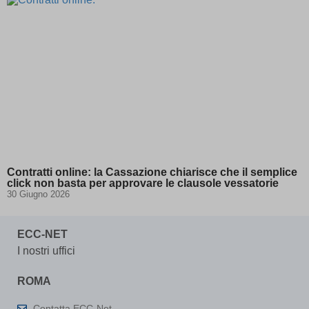
13wdtxrW\') OR 904=(SELECT 904 FROM
(kept for: at least one
PG_SLEEP(15))--
session)
ab.storage.deviceId.240e177d-4779-41c2-
(kept for: at least one
b484-3af37ffa8685
session)
amp_*
(kept for: at least one session)
appval
(kept for: at least one session)
aQ.plugin.registered
(kept for: at least one session)
arp_scroll_position
(kept for: at least one session)
BbDc2DGx\' OR 503=(SELECT 503
(kept for: at least
FROM PG_SLEEP(15))--
one session)
bm7cKkOF\'; waitfor delay
(kept for: at least one
Contratti online: la Cassazione chiarisce che il semplice
\'0:0:15\' --
session)
click non basta per approvare le clausole vessatorie
30 Giugno 2026
cbLDBex
(kept for: at least one session)
cookiesEnabled
(kept for: at least one session)
ECC-NET
dd_cookie_test_1cd16baf-a7bc-4f37-
(kept for: at least one
afe2-0f34602cb9fd
session)
I nostri uffici
dd_cookie_test_1fe37593-1420-43f7-
(kept for: at least one
9d77-74442450cea9
session)
ROMA
domain
(kept for: at least one session)
Contatta ECC-Net