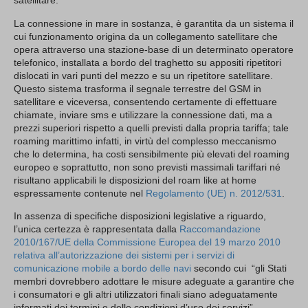
satellitare.
La connessione in mare in sostanza, è garantita da un sistema il
cui funzionamento origina da un collegamento satellitare che
opera attraverso una stazione-base di un determinato operatore
telefonico, installata a bordo del traghetto su appositi ripetitori
dislocati in vari punti del mezzo e su un ripetitore satellitare.
Questo sistema trasforma il segnale terrestre del GSM in
satellitare e viceversa, consentendo certamente di effettuare
chiamate, inviare sms e utilizzare la connessione dati, ma a
prezzi superiori rispetto a quelli previsti dalla propria tariffa; tale
roaming marittimo infatti, in virtù del complesso meccanismo
che lo determina, ha costi sensibilmente più elevati del roaming
europeo e soprattutto, non sono previsti massimali tariffari né
risultano applicabili le disposizioni del roam like at home
espressamente contenute nel
Regolamento (UE) n. 2012/531
.
In assenza di specifiche disposizioni legislative a riguardo,
l’unica certezza è rappresentata dalla
Raccomandazione
2010/167/UE della Commissione Europea del 19 marzo 2010
relativa all’autorizzazione dei sistemi per i servizi di
comunicazione mobile a bordo delle navi
secondo cui “gli Stati
membri dovrebbero adottare le misure adeguate a garantire che
i consumatori e gli altri utilizzatori finali siano adeguatamente
informati dei termini e delle condizioni d’uso dei servizi”.