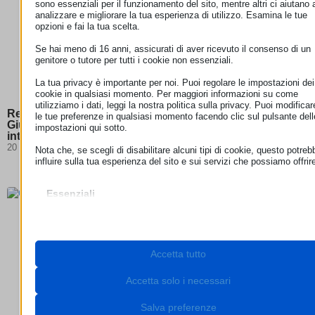
sono essenziali per il funzionamento del sito, mentre altri ci aiutano 
analizzare e migliorare la tua esperienza di utilizzo. Esamina le tue
opzioni e fai la tua scelta.
Se hai meno di 16 anni, assicurati di aver ricevuto il consenso di un
genitore o tutore per tutti i cookie non essenziali.
La tua privacy è importante per noi. Puoi regolare le impostazioni dei
cookie in qualsiasi momento. Per maggiori informazioni su come
utilizziamo i dati, leggi la nostra politica sulla privacy. Puoi modificar
Responsabilità degli hosting provider: la Corte di
le tue preferenze in qualsiasi momento facendo clic sul pulsante dell
Giustizia chiarisce i confini della neutralità degli
impostazioni qui sotto.
intermediari digitali
20 Luglio 2026
Nota che, se scegli di disabilitare alcuni tipi di cookie, questo potreb
influire sulla tua esperienza del sito e sui servizi che possiamo offrir
Essenziali
I cookie e i servizi essenziali abilitano le funzioni di base e sono
necessari per il corretto funzionamento del sito web. Questi cooki
e servizi non richiedono il consenso dell'utente secondo il GDPR.
Mostra dettagli
Accetta tutto
Necessari
Questi cookie e servizi sono necessari per il corretto
__stripe_mid
funzionamento del sito web, ma il loro utilizzo richiede il consens
Accetta solo i necessari
dell'utente. Questo può includere, ma non è limitato a: gateway di
__stripe_sid
pagamento, servizi captcha, servizi di prenotazione integrati.
Salva preferenze
_lscache_vary