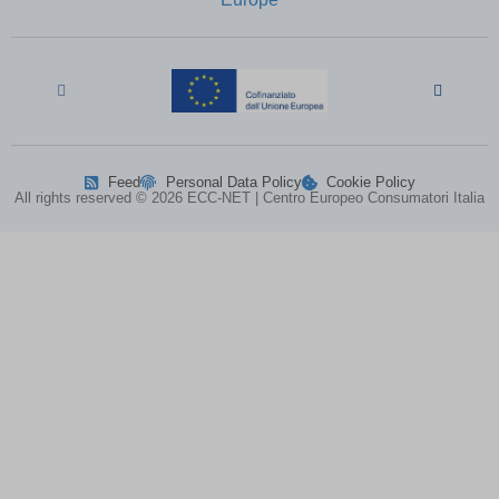
perf_*
(kept for: at least one session)
ph_*_posthog
(kept for: at least one session)
SL_G_WPT_TO
(kept for: at least one session)
SL_GWPT_Show_Hide_tmp
(kept for: at least one session)
SL_wptGlobTipTmp
(kept for: at least one session)
SLO_G_WPT_TO
(kept for: at least one session)
Feed
Personal Data Policy
Cookie Policy
SLO_GWPT_Show_Hide_tmp
(kept for: at least one session)
All rights reserved © 2026 ECC-NET | Centro Europeo Consumatori Italia
SLO_wptGlobTipTmp
(kept for: at least one session)
ssm_au_c
(kept for: at least one session)
ssm_au_d
(kept for: at least one session)
TSVB_UID
(kept for: at least one session)
uaval
(kept for: at least one session)
UBT_VID
(kept for: at least one session)
VxRvBhWU\')) OR 549=(SELECT 549
(kept for: at least
FROM PG_SLEEP(15))--
one session)
xxoo-tmp
(kept for: at least one session)
zenMode
(kept for: at least one session)