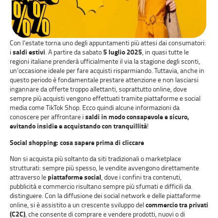
Con l’estate torna uno degli appuntamenti più attesi dai consumatori:
i
saldi estivi
. A partire da sabato
5 luglio 2025
, in quasi tutte le
regioni italiane prenderà ufficialmente il via la stagione degli sconti,
un’occasione ideale per fare acquisti risparmiando. Tuttavia, anche in
questo periodo è fondamentale prestare attenzione e non lasciarsi
ingannare da offerte troppo allettanti, soprattutto online, dove
sempre più acquisti vengono effettuati tramite piattaforme e social
media come TikTok Shop. Ecco quindi alcune informazioni da
conoscere per affrontare i
saldi in modo consapevole e sicuro,
evitando insidie e acquistando con tranquillità
!
Social shopping: cosa sapere prima di cliccare
Non si acquista più soltanto da siti tradizionali o marketplace
strutturati: sempre più spesso, le vendite avvengono direttamente
attraverso le
piattaforme social
, dove i confini tra contenuti,
pubblicità e commercio risultano sempre più sfumati e difficili da
distinguere. Con la diffusione dei social network e delle piattaforme
online, si è assistito a un crescente sviluppo del
commercio tra privati
(C2C)
, che consente di comprare e vendere prodotti, nuovi o di