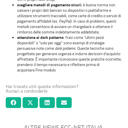
scegliere metodi di pagamento sicuri:
è buona norma non
salvare i propri dati bancari su dispositivi o piattaforme e
utilizzare strumenti tracciabili, come carte di credito o servizi di
pagamento affidabili (es. PayPal). In caso di problemi, questi
metodi consentono di avviare un chargeback e ottenere il
rimborso delle somme indebitamente addebitate;
attenzione ai dark patterns
: frasi come “ultimi pezzi
disponibili” o “solo per oggi” sono esempi di strategie
persuasive note come
dark patterns
. Queste tecniche sono
progettate per generare urgenza e indurre decisioni d’acquisto
affrettate. È importante riconoscere queste pratiche scorrette,
prendersi il tempo necessario e riflettere prima di
acquistare.Fine modulo
Hai trovato utili queste informazioni?
Aiutaci a condividerle
ALTRE NEWS ECC-NET ITALIA