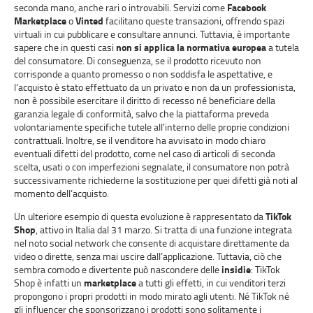
seconda mano, anche rari o introvabili. Servizi come
Facebook
Marketplace
o
Vinted
facilitano queste transazioni, offrendo spazi
virtuali in cui pubblicare e consultare annunci. Tuttavia, è importante
sapere che in questi casi
non si applica la normativa europea
a tutela
del consumatore. Di conseguenza, se il prodotto ricevuto non
corrisponde a quanto promesso o non soddisfa le aspettative, e
l’acquisto è stato effettuato da un privato e non da un professionista,
non è possibile esercitare il diritto di recesso né beneficiare della
garanzia legale di conformità, salvo che la piattaforma preveda
volontariamente specifiche tutele all’interno delle proprie condizioni
contrattuali. Inoltre, se il venditore ha avvisato in modo chiaro
eventuali difetti del prodotto, come nel caso di articoli di seconda
scelta, usati o con imperfezioni segnalate, il consumatore non potrà
successivamente richiederne la sostituzione per quei difetti già noti al
momento dell’acquisto.
Un ulteriore esempio di questa evoluzione è rappresentato da
TikTok
Shop
, attivo in Italia dal 31 marzo. Si tratta di una funzione integrata
nel noto social network che consente di acquistare direttamente da
video o dirette, senza mai uscire dall’applicazione. Tuttavia, ciò che
sembra comodo e divertente può nascondere delle
insidie
: TikTok
Shop è infatti un
marketplace
a tutti gli effetti, in cui venditori terzi
propongono i propri prodotti in modo mirato agli utenti. Né TikTok né
gli influencer che sponsorizzano i prodotti sono solitamente i