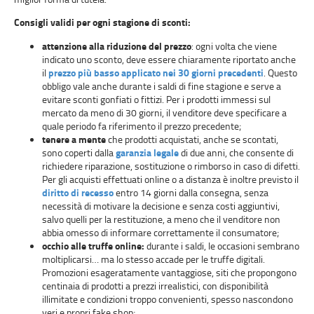
Consigli validi per ogni stagione di sconti:
attenzione alla riduzione del prezzo
: ogni volta che viene
indicato uno sconto, deve essere chiaramente riportato anche
il
prezzo più basso applicato nei 30 giorni precedenti
. Questo
obbligo vale anche durante i saldi di fine stagione e serve a
evitare sconti gonfiati o fittizi. Per i prodotti immessi sul
mercato da meno di 30 giorni, il venditore deve specificare a
quale periodo fa riferimento il prezzo precedente;
tenere a mente
che prodotti acquistati, anche se scontati,
sono coperti dalla
garanzia legale
di due anni, che consente di
richiedere riparazione, sostituzione o rimborso in caso di difetti.
Per gli acquisti effettuati online o a distanza è inoltre previsto il
diritto di recesso
entro 14 giorni dalla consegna, senza
necessità di motivare la decisione e senza costi aggiuntivi,
salvo quelli per la restituzione, a meno che il venditore non
abbia omesso di informare correttamente il consumatore;
occhio alle truffe online:
durante i saldi, le occasioni sembrano
moltiplicarsi… ma lo stesso accade per le truffe digitali.
Promozioni esageratamente vantaggiose, siti che propongono
centinaia di prodotti a prezzi irrealistici, con disponibilità
illimitate e condizioni troppo convenienti, spesso nascondono
veri e propri fake shop;