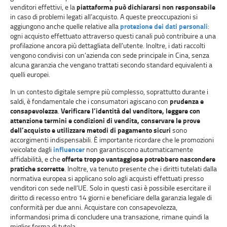
venditori effettivi, e la
piattaforma può dichiararsi non responsabile
in caso di problemi legati all’acquisto. A queste preoccupazioni si
aggiungono anche quelle relative alla
protezione dei dati personali
:
ogni acquisto effettuato attraverso questi canali può contribuire a una
profilazione ancora più dettagliata dell’utente. Inoltre, i dati raccolti
vengono condivisi con un’azienda con sede principale in Cina, senza
alcuna garanzia che vengano trattati secondo standard equivalenti a
quelli europei.
In un contesto digitale sempre più complesso, soprattutto durante i
saldi, è fondamentale che i consumatori agiscano con
prudenza e
consapevolezza
.
Verificare l’identità del venditore, leggere con
attenzione termini e condizioni di vendita, conservare le prove
dell’acquisto e utilizzare metodi di pagamento sicuri
sono
accorgimenti indispensabili. È importante ricordare che le promozioni
veicolate dagli
influencer
non garantiscono automaticamente
affidabilità, e che
offerte troppo vantaggiose potrebbero nascondere
pratiche scorrette
. Inoltre, va tenuto presente che i diritti tutelati dalla
normativa europea si applicano solo agli acquisti effettuati presso
venditori con sede nell’UE. Solo in questi casi è possibile esercitare il
diritto di recesso entro 14 giorni e beneficiare della garanzia legale di
conformità per due anni. Acquistare con consapevolezza,
informandosi prima di concludere una transazione, rimane quindi la
miglior forma di tutela.