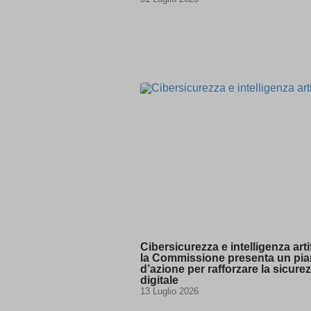
BbDc2D
PG_SLE
bm7cKkOF
cbLDBe
cookies
dd_cook
dd_cook
domain
entval
ggs8W7
i18next
if(now()
map_acc
Cibersicurezza e intelligenza artif
map_co
la Commissione presenta un pi
d’azione per rafforzare la sicure
map_co
digitale
13 Luglio 2026
map_co
map_co