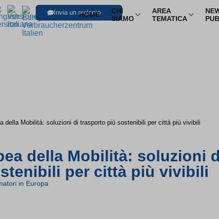
CHI
AREA
NEW
Invia un reclamo
HOME
SIAMO
TEMATICA
PUB
SFOGLIA LE I
Trasporti
Trasporto aereo
Infor
Trasporto ferroviario
Pacch
Trasporto in pullman
Multi
ella Mobilità: soluzioni di trasporto più sostenibili per città più vivibili
Trasporto via mare
Nole
a della Mobilità: soluzioni d
tenibili per città più vivibili
atori in Europa