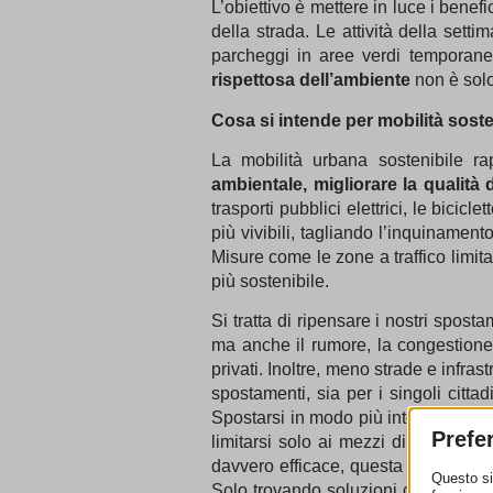
L’obiettivo è mettere in luce i benefi
della strada. Le attività della sett
parcheggi in aree verdi temporane
rispettosa dell’ambiente
non è solo
Cosa si intende per mobilità soste
La mobilità urbana sostenibile r
ambientale, migliorare la qualità d
trasporti pubblici elettrici, le bicicle
più vivibili, tagliando l’inquinamen
Misure come le zone a traffico limitat
più sostenibile.
Si tratta di ripensare i nostri spos
ma anche il rumore, la congestione 
privati. Inoltre, meno strade e infra
spostamenti, sia per i singoli cittad
Spostarsi in modo più intelligente 
Prefe
limitarsi solo ai mezzi di trasport
davvero efficace, questa trasforma
Questo sit
Solo trovando soluzioni che rispond