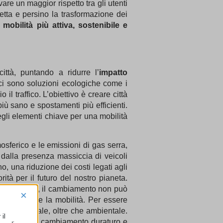
vare un maggior rispetto tra gli utenti
letta e persino la trasformazione dei
a
mobilità più attiva, sostenibile e
ttà, puntando a ridurre l’
impatto
o ci sono soluzioni ecologiche come i
o il traffico. L’obiettivo è creare città
iù sano e spostamenti più efficienti.
 degli elementi chiave per una mobilità
osferico e le emissioni di gas serra,
 dalla presenza massiccia di veicoli
o, una riduzione dei costi legati agli
rità per il futuro del nostro pianeta.
tà. Tuttavia, il cambiamento non può
×
ere e vivere la mobilità. Per essere
co e sociale, oltre che ambientale.
il
aggiungere un cambiamento duraturo e