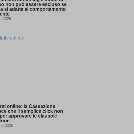
so non può essere escluso se
rta si adatta al comportamento
tente
io 2026
ssion)
ssion)
ssion)
ssion)
ssion)
ssion)
ssion)
ssion)
ssion)
ssion)
ssion)
tti online: la Cassazione
ssion)
sce che il semplice click non
per approvare le clausole
ssion)
torie
no 2026
ssion)
ssion)