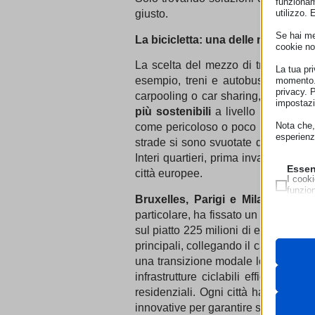
funzionam
utilizzo. 
giusto.
Se hai men
La bicicletta: una delle modalità di
cookie no
La scelta del mezzo di trasporto h
La tua pr
esempio, treni e autobus sono molto
momento. 
privacy. 
carpooling o car sharing, riduce il
impostazi
più sostenibili
a livello individual
Nota che, 
come pericoloso o poco pratico da t
esperienz
strade si sono svuotate di traffico v
Interi quartieri, prima invasi da auto
Essen
città europee.
I cooki
funzio
Bruxelles, Parigi e Milano
sono so
second
particolare, ha fissato un obiettivo 
sul piatto 225 milioni di euro per il
Neces
Questi 
principali, collegando il capoluogo 
__strip
utilizz
una transizione modale lontano dal tr
pagamen
__strip
infrastrutture ciclabili efficienti, i
_lscach
residenziali. Ogni città ha adottato
Analit
cookie_
innovative per garantire sicurezza e ac
I cooki
cdn.jsde