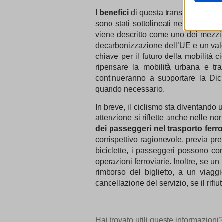
informa
cookiec
I
benefici
di questa transizione dalla
cdnjs.c
HappyL
sono stati sottolineati nella
Dichia
unpkg.
Marke
viene descritto come uno dei mezzi di
ISCHE
I servi
_ga
annunci
decarbonizzazione dell’UE e un val
MATOM
_ga_*
chiave per il futuro della mobilità c
mtm_co
_gat_gt
Medi
ripensare la mobilità urbana e tr
Questi
nspato
connect
continueranno a supportare la Dich
_gid
video 
PHPSE
quando necessario.
pixel.it
_pk_id*
session
Altri 
_pk_ref
In breve, il ciclismo sta diventando u
Questa 
wordpre
cdn.aito
attenzione si riflette anche nelle no
_pk_se
catego
wordpre
cdn.gro
dei passeggeri nel trasporto ferro
_pk_tes
corrispettivo ragionevole, previa pren
wp_lan
cdn.hon
b-user-i
biciclette, i passeggeri possono com
_bfa
wp-sett
cdn.lean
map_co
operazioni ferroviarie. Inoltre, se u
_dd_s
wp-sett
cdn.liv
mp_*_m
rimborso del biglietto, a un viaggio
_nano_
wp-wpml
custom
cancellazione del servizio, se il rifiu
api.fban
_ugeuid
wp-wpml
fonts.g
region1
-1 OR 
mhcook
fonts.g
www.goo
Hai trovato utili queste informazioni
-1 OR 2
ecc-netit
www.go