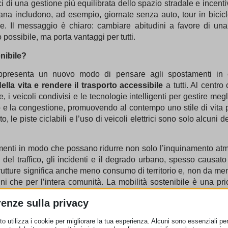
ci di una gestione più equilibrata dello spazio stradale e incenti
imana includono, ad esempio, giornate senza auto, tour in bicic
e. Il messaggio è chiaro: cambiare abitudini a favore di un
 possibile, ma porta vantaggi per tutti.
nibile?
appresenta un nuovo modo di pensare agli spostamenti in ci
ella vita e rendere il trasporto accessibile
a tutti. Al centr
tte, i veicoli condivisi e le tecnologie intelligenti per gestire megli
to e la congestione, promuovendo al contempo uno stile di vita p
o, le piste ciclabili e l’uso di veicoli elettrici sono solo alcuni
tamenti in modo che possano ridurre non solo l’inquinamento atm
del traffico, gli incidenti e il degrado urbano, spesso causato
strutture significa anche meno consumo di territorio e, non da men
ini che per l’intera comunità. La mobilità sostenibile è una prio
e rispettoso dell’ambiente non è più un’opzione, ma una necessi
renze sulla privacy
o che utilizziamo: deve coinvolgere anche il nostro modo di ved
zione deve essere anche conveniente dal punto di vista economi
o utilizza i cookie per migliorare la tua esperienza. Alcuni sono essenziali per 
ano ai bisogni di tutti e offrano vantaggi concreti potremo r