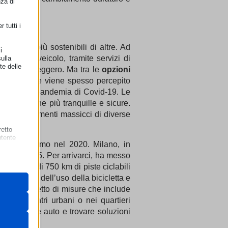
nza di
 tutti i
amente più sostenibili di altre. Ad
i
idere un veicolo, tramite servizi di
ulla
te delle
le per passeggero. Ma tra le
opzioni
avia, pedalare viene spesso percepito
rrivo della pandemia di Covid-19. Le
le vie urbane più tranquille e sicure.
e agli investimenti massicci di diverse
retto
utente
 del ciclismo nel 2020. Milano, in
entro il 2035. Per arrivarci, ha messo
creazione di 750 km di piste ciclabili
 il loro
n aumento dell’uso della bicicletta e
gateway di
rto un pacchetto di misure che include
zzato nei centri urbani o nei quartieri
 l’uso delle auto e trovare soluzioni