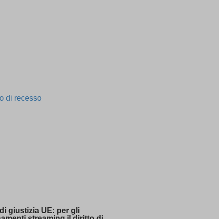
ssion)
ssion)
ssion)
t one
ssion)
ssion)
ssion)
ssion)
ssion)
ssion)
ssion)
ssion)
di giustizia UE: per gli
menti streaming il diritto di
ssion)