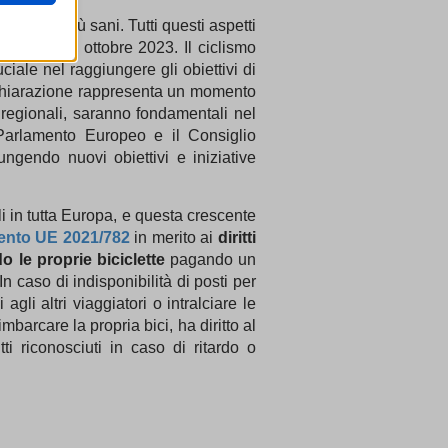
ittadini più sani. Tutti questi aspetti
ropea il 4 ottobre 2023. Il ciclismo
ciale nel raggiungere gli obiettivi di
are
ssion)
ichiarazione rappresenta un momento
ssion)
 e regionali, saranno fondamentali nel
ssion)
 Parlamento Europeo e il Consiglio
i, come
ngendo nuovi obiettivi e iniziative
ssion)
ssion)
ssion)
ili in tutta Europa, e questa crescente
re
nto UE 2021/782
in merito ai
diritti
ssion)
do le proprie biciclette
pagando un
ssion)
In caso di indisponibilità di posti per
ssion)
li altri viaggiatori o intralciare le
ssion)
ssion)
barcare la propria bici, ha diritto al
ssion)
ssion)
ti riconosciuti in caso di ritardo o
ssion)
ssion)
ssion)
ssion)