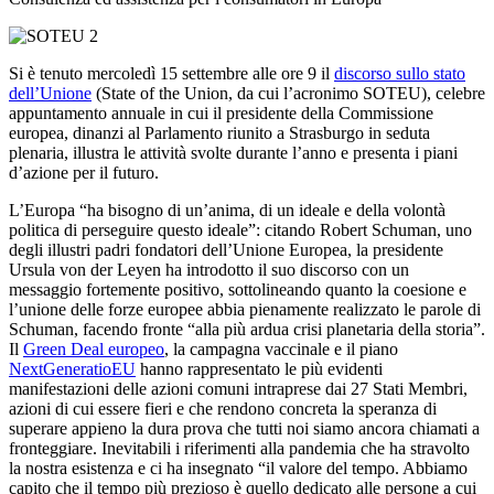
Si è tenuto mercoledì 15 settembre alle ore 9 il
discorso sullo stato
dell’Unione
(State of the Union, da cui l’acronimo SOTEU), celebre
appuntamento annuale in cui il presidente della Commissione
europea, dinanzi al Parlamento riunito a Strasburgo in seduta
plenaria, illustra le attività svolte durante l’anno e presenta i piani
d’azione per il futuro.
L’Europa “ha bisogno di un’anima, di un ideale e della volontà
politica di perseguire questo ideale”: citando Robert Schuman, uno
degli illustri padri fondatori dell’Unione Europea, la presidente
Ursula von der Leyen ha introdotto il suo discorso con un
messaggio fortemente positivo, sottolineando quanto la coesione e
l’unione delle forze europee abbia pienamente realizzato le parole di
Schuman, facendo fronte “alla più ardua crisi planetaria della storia”.
Il
Green Deal europeo
, la campagna vaccinale e il piano
NextGeneratioEU
hanno rappresentato le più evidenti
manifestazioni delle azioni comuni intraprese dai 27 Stati Membri,
azioni di cui essere fieri e che rendono concreta la speranza di
superare appieno la dura prova che tutti noi siamo ancora chiamati a
fronteggiare. Inevitabili i riferimenti alla pandemia che ha stravolto
la nostra esistenza e ci ha insegnato “il valore del tempo. Abbiamo
capito che il tempo più prezioso è quello dedicato alle persone a cui