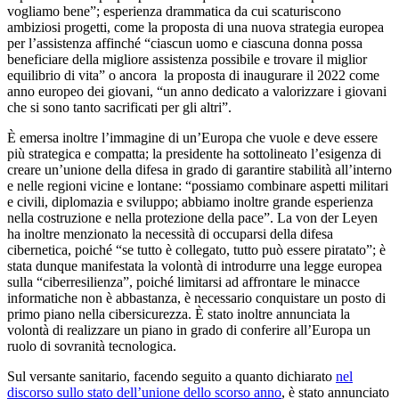
vogliamo bene”; esperienza drammatica da cui scaturiscono
ambiziosi progetti, come la proposta di una nuova strategia europea
per l’assistenza affinché “ciascun uomo e ciascuna donna possa
beneficiare della migliore assistenza possibile e trovare il miglior
equilibrio di vita” o ancora la proposta di inaugurare il 2022 come
anno europeo dei giovani, “un anno dedicato a valorizzare i giovani
che si sono tanto sacrificati per gli altri”.
È emersa inoltre l’immagine di un’Europa che vuole e deve essere
più strategica e compatta; la presidente ha sottolineato l’esigenza di
creare un’unione della difesa in grado di garantire stabilità all’interno
e nelle regioni vicine e lontane: “possiamo combinare aspetti militari
e civili, diplomazia e sviluppo; abbiamo inoltre grande esperienza
nella costruzione e nella protezione della pace”. La von der Leyen
ha inoltre menzionato la necessità di occuparsi della difesa
cibernetica, poiché “se tutto è collegato, tutto può essere piratato”; è
stata dunque manifestata la volontà di introdurre una legge europea
sulla “ciberresilienza”, poiché limitarsi ad affrontare le minacce
informatiche non è abbastanza, è necessario conquistare un posto di
primo piano nella cibersicurezza. È stato inoltre annunciata la
volontà di realizzare un piano in grado di conferire all’Europa un
ruolo di sovranità tecnologica.
Sul versante sanitario, facendo seguito a quanto dichiarato
nel
discorso sullo stato dell’unione dello scorso anno
, è stato annunciato