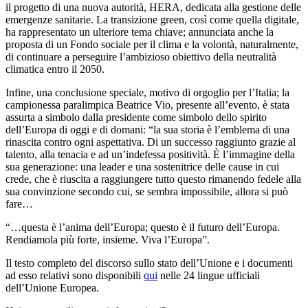
il progetto di una nuova autorità, HERA, dedicata alla gestione delle
emergenze sanitarie. La transizione green, così come quella digitale,
ha rappresentato un ulteriore tema chiave; annunciata anche la
proposta di un Fondo sociale per il clima e la volontà, naturalmente,
di continuare a perseguire l’ambizioso obiettivo della neutralità
climatica entro il 2050.
Infine, una conclusione speciale, motivo di orgoglio per l’Italia; la
campionessa paralimpica Beatrice Vio, presente all’evento, è stata
assurta a simbolo dalla presidente come simbolo dello spirito
dell’Europa di oggi e di domani: “la sua storia è l’emblema di una
rinascita contro ogni aspettativa. Di un successo raggiunto grazie al
talento, alla tenacia e ad un’indefessa positività. È l’immagine della
sua generazione: una leader e una sostenitrice delle cause in cui
crede, che è riuscita a raggiungere tutto questo rimanendo fedele alla
sua convinzione secondo cui, se sembra impossibile, allora si può
fare…
“…questa è l’anima dell’Europa; questo è il futuro dell’Europa.
Rendiamola più forte, insieme. Viva l’Europa”.
Il testo completo del discorso sullo stato dell’Unione e i documenti
ad esso relativi sono disponibili
qui
nelle 24 lingue ufficiali
dell’Unione Europea.