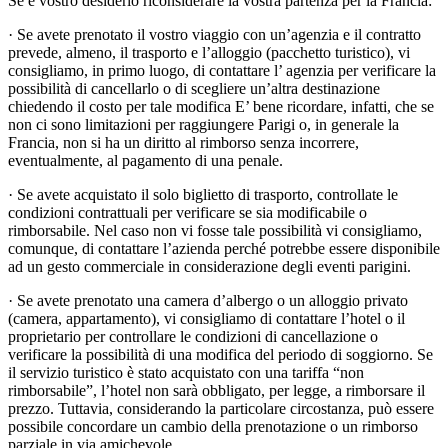
Se è vostro desiderio riconsiderare la vostra partenza per la Francia:
· Se avete prenotato il vostro viaggio con un’agenzia e il contratto
prevede, almeno, il trasporto e l’alloggio (pacchetto turistico), vi
consigliamo, in primo luogo, di contattare l’ agenzia per verificare la
possibilità di cancellarlo o di scegliere un’altra destinazione
chiedendo il costo per tale modifica E’ bene ricordare, infatti, che se
non ci sono limitazioni per raggiungere Parigi o, in generale la
Francia, non si ha un diritto al rimborso senza incorrere,
eventualmente, al pagamento di una penale.
· Se avete acquistato il solo biglietto di trasporto, controllate le
condizioni contrattuali per verificare se sia modificabile o
rimborsabile. Nel caso non vi fosse tale possibilità vi consigliamo,
comunque, di contattare l’azienda perché potrebbe essere disponibile
ad un gesto commerciale in considerazione degli eventi parigini.
· Se avete prenotato una camera d’albergo o un alloggio privato
(camera, appartamento), vi consigliamo di contattare l’hotel o il
proprietario per controllare le condizioni di cancellazione o
verificare la possibilità di una modifica del periodo di soggiorno. Se
il servizio turistico è stato acquistato con una tariffa “non
rimborsabile”, l’hotel non sarà obbligato, per legge, a rimborsare il
prezzo. Tuttavia, considerando la particolare circostanza, può essere
possibile concordare un cambio della prenotazione o un rimborso
parziale in via amichevole.