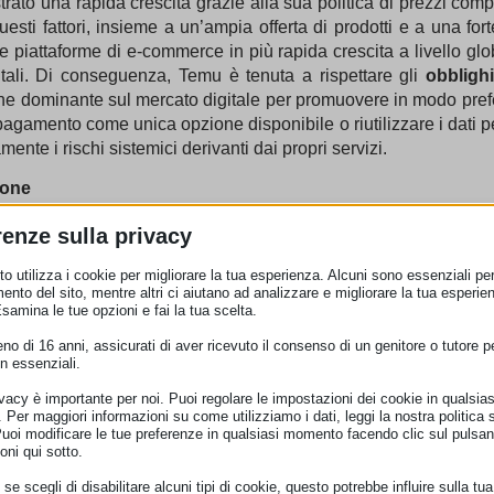
trato una rapida crescita grazie alla sua politica di prezzi compe
uesti fattori, insieme a un’ampia offerta di prodotti e a una f
 piattaforme di e-commerce in più rapida crescita a livello glo
igitali. Di conseguenza, Temu è tenuta a rispettare gli
obblighi
ione dominante sul mercato digitale per promuovere in modo prefe
 pagamento come unica opzione disponibile o riutilizzare i dati pe
ente i rischi sistemici derivanti dai propri servizi.
ione
e europea si prefiggeva di verificare che la piattaforma sia
un 
renze sulla privacy
voli la vendita di prodotti illegali, che il servizio non sia pro
o utilizza i cookie per migliorare la tua esperienza. Alcuni sono essenziali per 
ni siano veritiere e che non preveda i sistemi di raccomandaz
ento del sito, mentre altri ci aiutano ad analizzare e migliorare la tua esperie
Esamina le tue opzioni e fai la tua scelta.
vigore del
Regolamento Generale sulla Sicurezza dei Prodott
o di 16 anni, assicurati di aver ricevuto il consenso di un genitore o tutore per
n essenziali.
te stabilito nell’UE, responsabile della conformità ai requis
e eventuali ordini di rimozione per i prodotti non sicuri.
ivacy è importante per noi. Puoi regolare le impostazioni dei cookie in qualsias
Per maggiori informazioni su come utilizziamo i dati, leggi la nostra politica s
Puoi modificare le tue preferenze in qualsiasi momento facendo clic sul pulsan
oni qui sotto.
ratiche adottate in violazione delle normative europee a tutela 
se scegli di disabilitare alcuni tipi di cookie, questo potrebbe influire sulla tua