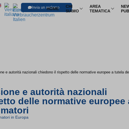
CHI
AREA
NEW
Invia un reclamo
HOME
SIAMO
TEMATICA
PUB
SFOGLIA LE I
Trasporti
Trasporto aereo
Infor
Trasporto ferroviario
Pacch
Trasporto in pullman
Multi
 e autorità nazionali chiedono il rispetto delle normative europee a tutela d
Trasporto via mare
Nole
ne e autorità nazionali
petto delle normative europee 
umatori
atori in Europa