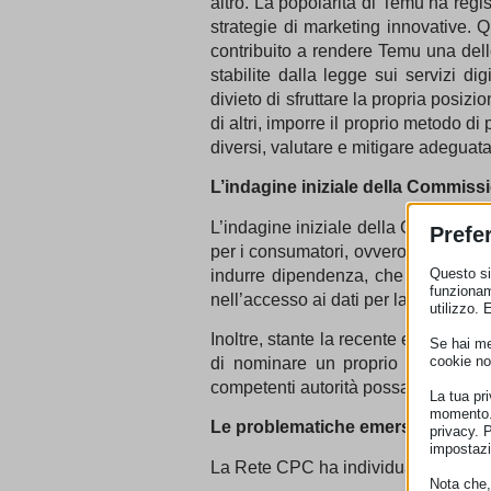
altro. La popolarità di Temu ha regis
strategie di marketing innovative. Q
contribuito a rendere Temu una delle
stabilite dalla legge sui servizi d
divieto di sfruttare la propria posiz
di altri, imporre il proprio metodo di
diversi, valutare e mitigare adeguatam
L’indagine iniziale della Commiss
L’indagine iniziale della Commission
Prefe
per i consumatori, ovvero che non age
Questo sit
indurre dipendenza, che le recensio
funzionam
nell’accesso ai dati per la ricerca.
utilizzo. 
Inoltre, stante la recente entrata in 
Se hai men
cookie no
di nominare un proprio rappresentan
competenti autorità possano notificar
La tua pr
momento. 
Le problematiche emerse
privacy. 
impostazi
La Rete CPC ha individuato diverse p
Nota che, 