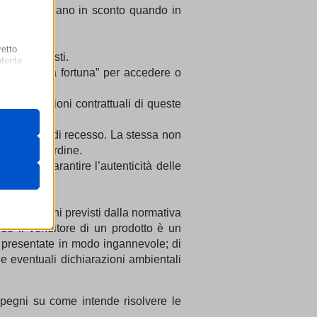
i prodotti siano in sconto quando in
retto
e gli acquisti.
utente
“ruota della fortuna” per accedere o
lle condizioni contrattuali di queste
 il loro
gateway di
 al diritto di recesso. La stessa non
pletare l’ordine.
ate per garantire l’autenticità delle
iori obblighi previsti dalla normativa
se il venditore di un prodotto è un
are
ssion)
o presentate in modo ingannevole; di
e eventuali dichiarazioni ambientali
ssion)
ssion)
i, come
ssion)
pegni su come intende risolvere le
ssion)