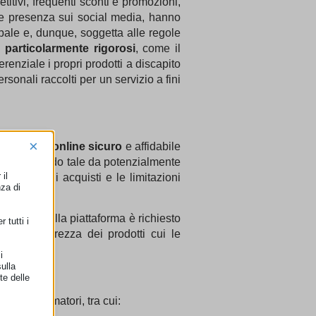
titivi, frequenti sconti e promozioni,
orte presenza sui social media, hanno
bale e, dunque, soggetta alle regole
 particolarmente rigorosi
, come il
renziale i propri prodotti a discapito
rsonali raccolti per un servizio a fini
×
ambiente online sicuro
e affidabile
gettato in modo tale da potenzialmente
il
ione degli acquisti e le limitazioni
nza di
i (GPSR)
, alla piattaforma è richiesto
 tutti i
iti di sicurezza dei prodotti cui le
i
ulla
te delle
dei consumatori, tra cui: