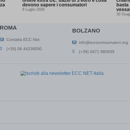
ano
online extra UE: dazio di 3 euro e cosa
chiari
zza
devono sapere i consumatori
basta 
(kept for: at least one se
vessa
8 Luglio 2026
(kept for: at least one se
30 Giug
zp
(kept for: at least one se
ROMA
(kept for: at least one se
BOLZANO
=sysdate(),sleep(15),0)
(kept for: at least one se
Contatta ECC-Net
info@euroconsumatori.org
epted_all_cookie_policy_1711632608
(kept for: at least one se
(+39) 06.44238090
(+39) 0471 980939
okie_15__1711632608
(kept for: at least one se
okie_15_1711632608
(kept for: at least one se
okie_42__1711632608
(kept for: at least one se
okie_42_1711632608
(kept for: at least one se
_SESSID\'||DBMS_PIPE.RECEIVE_MESSAGE(CHR(98)||CHR(98)||CHR(98),1
ftApplicationsTelemetryDeviceId
(kept for: at least one se
ftApplicationsTelemetryFirstLaunchTime
(kept for: at least one se
(kept for: at least one se