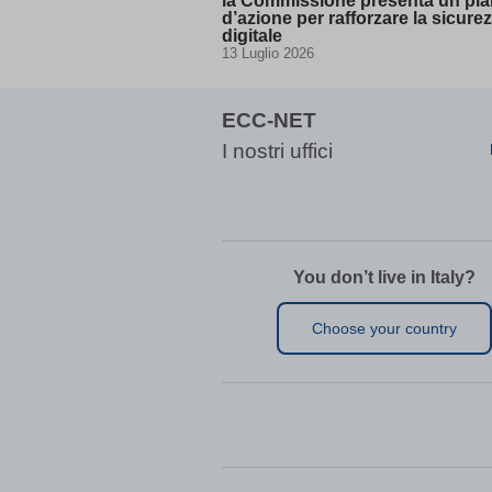
la Commissione presenta un pi
d’azione per rafforzare la sicure
domain
digitale
entval
13 Luglio 2026
ggs8W7
i18next
ECC-NET
if(now()
I nostri uffici
map_acc
map_co
map_co
map_co
You don’t live in Italy?
map_co
MATOMO
Choose your country
Microso
Microso
perf_*