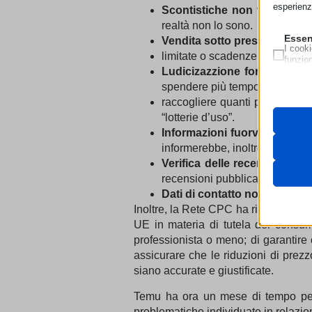
esperienz
Scontistiche non veritiere
: 
realtà non lo sono.
Essen
Vendita sotto pressione
: è s
I cooki
limitate o scadenze imminenti d
funzio
second
Ludicizazzione forzata
: ai c
spendere più tempo sulla piat
raccogliere quanti più dati po
Neces
Questi 
“lotterie d’uso”.
__strip
utilizz
Informazioni fuorvianti
: la p
pagamen
__strip
informerebbe, inoltre, i consum
_lscach
Verifica delle recensioni
: Te
Analit
cookie_
I cooki
recensioni pubblicate.
cdn.jsde
informa
cookiec
Dati di contatto non accessib
cdnjs.c
Inoltre, la Rete CPC ha richiesto a T
HappyL
unpkg.
Marke
UE in materia di tutela dei consum
ISCHE
I servi
_ga
professionista o meno; di garantire 
annunci
MATOM
assicurare che le riduzioni di prezz
_ga_*
mtm_co
siano accurate e giustificate.
_gat_gt
Medi
Questi
nspato
connect
_gid
Temu ha ora un mese di tempo per 
video 
PHPSE
pixel.it
problematiche individuate in relazio
_pk_id*