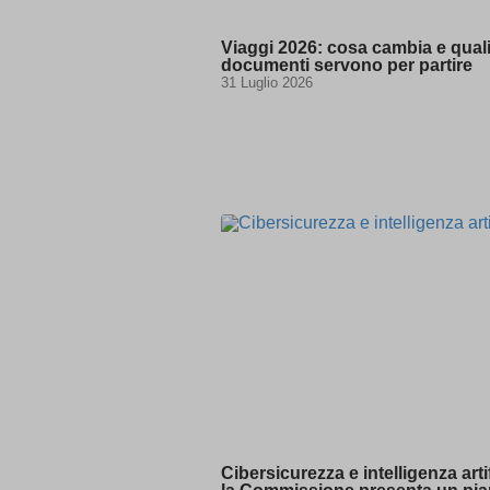
0\"XOR(
1 waitfor
Viaggi 2026: cosa cambia e qual
documenti servono per partire
1\'\"
31 Luglio 2026
13wdtx
-
ab.stor
3af37ff
amp_*
appval
aQ.plug
arp_scro
BbDc2D
PG_SLE
bm7cKkOF
cbLDBe
cookies
dd_cook
Cibersicurezza e intelligenza artif
dd_cook