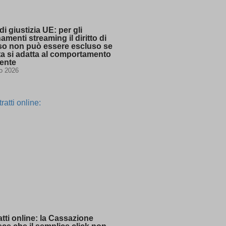
ssion)
ssion)
di giustizia UE: per gli
ssion)
menti streaming il diritto di
so non può essere escluso se
rta si adatta al comportamento
tente
io 2026
ssion)
ssion)
ssion)
ssion)
ssion)
ssion)
ssion)
ssion)
tti online: la Cassazione
ssion)