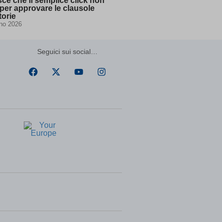
sce che il semplice click non
per approvare le clausole
ssion)
torie
ssion)
no 2026
ssion)
ssion)
Seguici sui social…
ssion)
ssion)
ssion)
ssion)
ssion)
ssion)
5)||\'
(kept
for: at
least
one
session)
ssion)
ssion)
ssion)