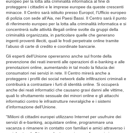
europeo per la lotta alla criminalità informatica al fine di
proteggere i cittadini e le imprese europee da queste crescenti
minacce. Il Centro sarà istituito presso Europol, l’Ufficio europeo
di polizia con sede all’Aia, nei Paesi Bassi. Il Centro sarà il punto
di riferimento europeo per la lotta alla criminalità informatica e si
concentrerà sulle attività illegali online svolte da gruppi della
criminalità organizzata, in particolare quelle che generano
ingenti proventi illeciti, quali le frodi perpetrate online tramite
l’abuso di carte di credito e coordinate bancarie.
Gli esperti dell’Unione opereranno anche sul fronte della
prevenzione dei reati inerenti alle operazioni di e-banking e alle
prenotazioni online, aumentando in tal modo la fiducia dei
consumatori nei servizi in rete. Il Centro mirerà anche a
proteggere i profili dei social network dalle infiltrazioni criminali e
contribuirà a contrastare i furti di identità online. Si occuperà
anche dei reati informatici che causano gravi danni alle vittime,
quali lo sfruttamento sessuale dei minori online e gli attacchi
informatici contro le infrastrutture nevralgiche e i sistemi
d’informazione dell’Unione.
“Milioni di cittadini europei utilizzano Internet per usufruire dei
servizi di e-banking, acquistare online, programmare una
vacanza o rimanere in contatto con familiari e amici attraverso i