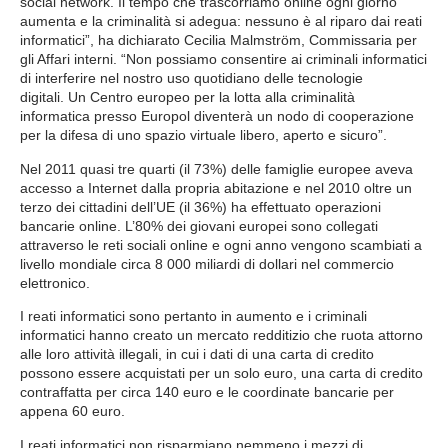
social network. Il tempo che trascorriamo online ogni giorno
aumenta e la criminalità si adegua: nessuno è al riparo dai reati
informatici”, ha dichiarato Cecilia Malmström, Commissaria per
gli Affari interni. “Non possiamo consentire ai criminali informatici
di interferire nel nostro uso quotidiano delle tecnologie
digitali. Un Centro europeo per la lotta alla criminalità
informatica presso Europol diventerà un nodo di cooperazione
per la difesa di uno spazio virtuale libero, aperto e sicuro”.
Nel 2011 quasi tre quarti (il 73%) delle famiglie europee aveva
accesso a Internet dalla propria abitazione e nel 2010 oltre un
terzo dei cittadini dell’UE (il 36%) ha effettuato operazioni
bancarie online. L’80% dei giovani europei sono collegati
attraverso le reti sociali online e ogni anno vengono scambiati a
livello mondiale circa 8 000 miliardi di dollari nel commercio
elettronico.
I reati informatici sono pertanto in aumento e i criminali
informatici hanno creato un mercato redditizio che ruota attorno
alle loro attività illegali, in cui i dati di una carta di credito
possono essere acquistati per un solo euro, una carta di credito
contraffatta per circa 140 euro e le coordinate bancarie per
appena 60 euro.
I reati informatici non risparmiano nemmeno i mezzi di