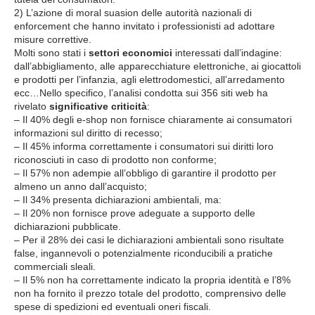
2) L’azione di moral suasion delle autorità nazionali di
enforcement che hanno invitato i professionisti ad adottare
misure correttive.
Molti sono stati i
settori economici
interessati dall’indagine:
dall’abbigliamento, alle apparecchiature elettroniche, ai giocattoli
e prodotti per l’infanzia, agli elettrodomestici, all’arredamento
ecc…Nello specifico, l’analisi condotta sui 356 siti web ha
rivelato
significative criticità
:
– Il 40% degli e-shop non fornisce chiaramente ai consumatori
informazioni sul diritto di recesso;
– Il 45% informa correttamente i consumatori sui diritti loro
riconosciuti in caso di prodotto non conforme;
– Il 57% non adempie all’obbligo di garantire il prodotto per
almeno un anno dall’acquisto;
– Il 34% presenta dichiarazioni ambientali, ma:
– Il 20% non fornisce prove adeguate a supporto delle
dichiarazioni pubblicate.
– Per il 28% dei casi le dichiarazioni ambientali sono risultate
false, ingannevoli o potenzialmente riconducibili a pratiche
commerciali sleali.
– Il 5% non ha correttamente indicato la propria identità e l’8%
non ha fornito il prezzo totale del prodotto, comprensivo delle
spese di spedizioni ed eventuali oneri fiscali.