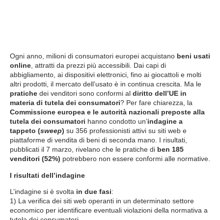
Ogni anno, milioni di consumatori europei acquistano
beni usati
online
, attratti da prezzi più accessibili. Dai capi di
abbigliamento, ai dispositivi elettronici, fino ai giocattoli e molti
altri prodotti, il mercato dell’usato è in continua crescita. Ma le
pratiche
dei venditori sono conformi al
diritto dell’UE in
materia di tutela dei consumatori
? Per fare chiarezza, la
Commissione europea e le autorità nazionali preposte alla
tutela dei consumatori
hanno condotto un’
indagine a
tappeto (
sweep
)
su 356 professionisti attivi su siti web e
piattaforme di vendita di beni di seconda mano. I risultati,
pubblicati il 7 marzo, rivelano che le pratiche di
ben 185
venditori (52%)
potrebbero non essere conformi alle normative.
I risultati dell’indagine
L’indagine si è svolta
in due fasi
:
1) La verifica dei siti web operanti in un determinato settore
economico per identificare eventuali violazioni della normativa a
tutela dei consumatori.