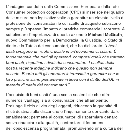
L’ indagine condotta dalla Commissione Europea e dalla rete
Consumer protection cooperation (CPC) si inserisce nel quadro
delle misure non legislative volte a garantire un elevato livello di
protezione dei consumatori le cui scelte di acquisto subiscono
sempre più spesso l’impatto di pratiche commerciali scorrette. A
sottolineare l’importanza di questa azione è
Michael McGrath
,
nuovo Commissario per la Democrazia, la Giustizia, lo Stato di
diritto e la Tutela dei consumatori, che ha dichiarato:
“I beni
usati svolgono un ruolo cruciale in un’economia circolare. È
fondamentale che tutti gli operatori, compresi quelli che trattano
beni usati, rispettino i diritti dei consumatori. I risultati della
nostra recente indagine indicano che questo non sempre
accade. Esorto tutti gli operatori interessati a garantire che le
loro pratiche siano pienamente in linea con il diritto dell’UE in
materia di tutela dei consumatori.”
L’acquisto di beni usati è una scelta sostenibile che offre
numerosi vantaggi sia ai consumatori che all’ambiente.
Prolunga il ciclo di vita degli oggetti, riducendo la quantità di
rifiuti destinati alle discariche e l’inquinamento derivante dallo
smaltimento; permette ai consumatori di risparmiare denaro
senza rinunciare alla qualità; contrastare il fenomeno
dell’obsolescenza programmata, promuovendo una cultura del