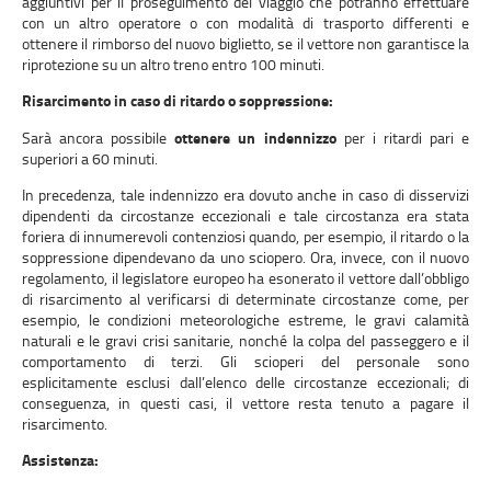
aggiuntivi per il proseguimento del viaggio che potranno effettuare
con un altro operatore o con modalità di trasporto differenti e
ottenere il rimborso del nuovo biglietto, se il vettore non garantisce la
riprotezione su un altro treno entro 100 minuti.
Risarcimento in caso di ritardo o soppressione:
Sarà ancora possibile
ottenere un indennizzo
per i ritardi pari e
superiori a 60 minuti.
In precedenza, tale indennizzo era dovuto anche in caso di disservizi
dipendenti da circostanze eccezionali e tale circostanza era stata
foriera di innumerevoli contenziosi quando, per esempio, il ritardo o la
soppressione dipendevano da uno sciopero. Ora, invece, con il nuovo
regolamento, il legislatore europeo ha esonerato il vettore dall’obbligo
di risarcimento al verificarsi di determinate circostanze come, per
esempio, le condizioni meteorologiche estreme, le gravi calamità
naturali e le gravi crisi sanitarie, nonché la colpa del passeggero e il
comportamento di terzi. Gli scioperi del personale sono
esplicitamente esclusi dall’elenco delle circostanze eccezionali; di
conseguenza, in questi casi, il vettore resta tenuto a pagare il
risarcimento.
Assistenza: