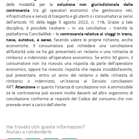
delle modalità per la
soluzione non giurisdizionale delle
controversie
tra gli operatori economici che gestiscono reti,
infrastrutture e servizi di trasporto e gli utenti o i consumatori ai sensi
dell’articolo 10 della legge 5 agosto 2022, n. 118
.
Grazie a tale
disciplina, è possibile risolvere – in via conciliativa – tramite la
piattaforma ConciliaWeb − le
controversie relative ai viaggi in treno,
nave, autobus, e aereo
, facendo valere le proprie richieste, anche
economiche. Il consumatore può richiedere una conciliazione
all’Autorità solo se ha già presentato un reclamo o una richiesta di
rimborso o indennizzo all’operatore economico. Se entro 30 giorni, il
consumatore non ha ricevuto una risposta da parte dell’operatore
economico, oppure ha ricevuto risposta che reputa insoddisfacente,
può presentare, entro un anno dal reclamo o della richiesta di
rimborso o indennizzo, un’istanza al Servizio conciliazioni
ART.
Attenzione
in quanto l’istanza di conciliazione non è ammissibile
se la controversia può essere risolta davanti ad altro organismo di
conciliazione conforme ai requisiti del Codice del consumo che non
prevede oneri a carico dell’utente.
Hai trovato utili queste informazioni?
Aiutaci a condividerle