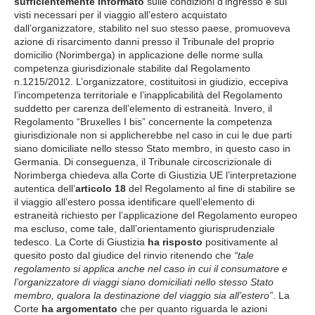
sufficientemente informato
sulle condizioni d’ingresso e sui
visti necessari per il viaggio all’estero acquistato
dall’organizzatore, stabilito nel suo stesso paese, promuoveva
azione di risarcimento danni presso il Tribunale del proprio
domicilio (Norimberga) in applicazione delle norme sulla
competenza giurisdizionale stabilite dal Regolamento
n.1215/2012. L’organizzatore, costituitosi in giudizio, eccepiva
l’incompetenza territoriale e l’inapplicabilità del Regolamento
suddetto per carenza dell’elemento di estraneità. Invero, il
Regolamento “Bruxelles I bis” concernente la competenza
giurisdizionale non si applicherebbe nel caso in cui le due parti
siano domiciliate nello stesso Stato membro, in questo caso in
Germania. Di conseguenza, il Tribunale circoscrizionale di
Norimberga chiedeva alla Corte di Giustizia UE l’interpretazione
autentica dell’
articolo 18
del Regolamento al fine di stabilire se
il viaggio all’estero possa identificare quell’elemento di
estraneità richiesto per l’applicazione del Regolamento europeo
ma escluso, come tale, dall’orientamento giurisprudenziale
tedesco. La Corte di Giustizia
ha risposto
positivamente al
quesito posto dal giudice del rinvio ritenendo che
“tale
regolamento si applica anche nel caso in cui il consumatore e
l’organizzatore di viaggi siano domiciliati nello stesso Stato
membro, qualora la destinazione del viaggio sia all’estero”
. La
Corte
ha argomentato
che per quanto riguarda le azioni