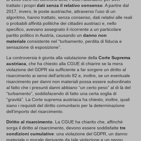
trattato i propri
dati senza il relativo consenso
. A partire dal
2017, invero, le poste austriache, attraverso l’uso di un
algoritmo, hanno trattato, senza consenso, dati relativi alle reali
o probabili affinità politiche dei cittadini austriaci e, nello
specifico, avevano assegnato il ricorrente a un particolare
partito politico in Austria, causando un
danno non
materiale
consistente nel “turbamento, perdita di fiducia e
sensazione di esposizione”.
La controversia è giunta alla valutazione della
Corte Suprema
austriaca
, che ha chiesto alla CGUE di chiarire se la mera
violazione del GDPR sia sufficiente a far sorgere un diritto al
risarcimento ai sensi dell’articolo 82 e, inoltre, se un eventuale
risarcimento per danni non materiali possa essere subordinato
al fatto che i presunti danni abbiano “un certo peso” al di là del
“turbamento”, soddisfacendo di fatto una certa soglia di
“gravità”. La Corte suprema austriaca ha chiesto, inoltre, quali
siano i requisiti del diritto comunitario per la determinazione
dell’importo del risarcimento.
Diritto al risarcimento
. La CGUE ha chiarito che, affinché
sorga il diritto al risarcimento, devono essere soddisfatte
tre
condizioni cumulative
: una violazione del GDPR, un danno
materiale o morale derivante da tale violazione e un nesso