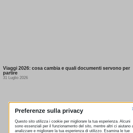
Viaggi 2026: cosa cambia e quali documenti servono per
partire
31 Luglio 2026
Preferenze sulla privacy
Questo sito utilizza i cookie per migliorare la tua esperienza. Alcuni
sono essenziali per il funzionamento del sito, mentre altri ci aiutano 
analizzare e migliorare la tua esperienza di utilizzo. Esamina le tue