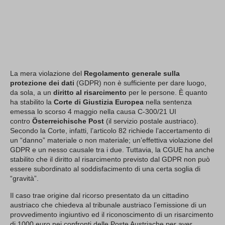
La mera violazione del
Regolamento generale sulla
protezione dei dati
(GDPR) non è sufficiente per dare luogo,
da sola, a un
diritto al risarcimento
per le persone. È quanto
ha stabilito la
Corte di Giustizia Europea
nella sentenza
emessa lo scorso 4 maggio nella causa C-300/21 UI
contro
Österreichische Post
(il servizio postale austriaco).
Secondo la Corte, infatti, l’articolo 82 richiede l’accertamento di
un “danno” materiale o non materiale; un’effettiva violazione del
GDPR e un nesso causale tra i due. Tuttavia, la CGUE ha anche
stabilito che il diritto al risarcimento previsto dal GDPR non può
essere subordinato al soddisfacimento di una certa soglia di
“gravità”.
Il caso trae origine dal ricorso presentato da un cittadino
austriaco che chiedeva al tribunale austriaco l’emissione di un
provvedimento ingiuntivo ed il riconoscimento di un risarcimento
di 1000 euro nei confronti delle Poste Austriache per aver