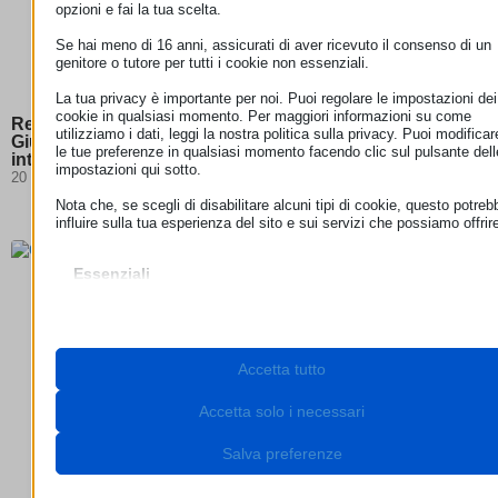
opzioni e fai la tua scelta.
Se hai meno di 16 anni, assicurati di aver ricevuto il consenso di un
genitore o tutore per tutti i cookie non essenziali.
La tua privacy è importante per noi. Puoi regolare le impostazioni dei
cookie in qualsiasi momento. Per maggiori informazioni su come
Responsabilità degli hosting provider: la Corte di
utilizziamo i dati, leggi la nostra politica sulla privacy. Puoi modificar
Giustizia chiarisce i confini della neutralità degli
le tue preferenze in qualsiasi momento facendo clic sul pulsante dell
intermediari digitali
impostazioni qui sotto.
20 Luglio 2026
Nota che, se scegli di disabilitare alcuni tipi di cookie, questo potreb
influire sulla tua esperienza del sito e sui servizi che possiamo offrir
Essenziali
I cookie e i servizi essenziali abilitano le funzioni di base e sono
necessari per il corretto funzionamento del sito web. Questi cooki
e servizi non richiedono il consenso dell'utente secondo il GDPR.
Mostra dettagli
Accetta tutto
Necessari
Questi cookie e servizi sono necessari per il corretto
__stripe_mid
funzionamento del sito web, ma il loro utilizzo richiede il consens
Accetta solo i necessari
dell'utente. Questo può includere, ma non è limitato a: gateway di
__stripe_sid
pagamento, servizi captcha, servizi di prenotazione integrati.
Salva preferenze
_lscache_vary
Mostra dettagli
cookie_notice_accepted