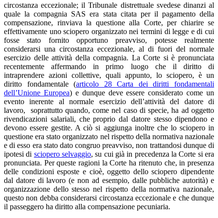
circostanza eccezionale; il Tribunale distrettuale svedese dinanzi al
quale la compagnia SAS era stata citata per il pagamento della
compensazione, rinviava la questione alla Corte, per chiarire se
effettivamente uno sciopero organizzato nei termini di legge e di cui
fosse stato fornito opportuno preavviso, potesse realmente
considerarsi una circostanza eccezionale, al di fuori del normale
esercizio delle attività della compagnia. La Corte si è pronunciata
recentemente affermando in primo luogo che il diritto di
intraprendere azioni collettive, quali appunto, lo sciopero, è un
diritto fondamentale (
articolo 28 Carta dei diritti fondamentali
dell’Unione Europea
) e dunque deve essere considerato come un
evento inerente al normale esercizio dell’attività del datore di
lavoro, soprattutto quando, come nel caso di specie, ha ad oggetto
rivendicazioni salariali, che proprio dal datore stesso dipendono e
devono essere gestite. A ciò si aggiunga inoltre che lo sciopero in
questione era stato organizzato nel rispetto della normativa nazionale
e di esso era stato dato congruo preavviso, non trattandosi dunque di
ipotesi di
sciopero selvaggio
, su cui già in precedenza la Corte si era
pronunciata. Per queste ragioni la Corte ha ritenuto che, in presenza
delle condizioni esposte e cioè, oggetto dello sciopero dipendente
dal datore di lavoro (e non ad esempio, dalle pubbliche autorità) e
organizzazione dello stesso nel rispetto della normativa nazionale,
questo non debba considerarsi circostanza eccezionale e che dunque
il passeggero ha diritto alla compensazione pecuniaria.