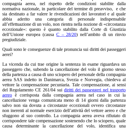
compagnia aerea, nel rispetto delle condizioni stabilite dalla
normativa nazionale, in particolare del termine di preavviso, e che
sia destinato a far valere le rivendicazioni dei lavoratori e al quale
abbia aderito una categoria di personale indispensabile
all’effettuazione di un volo, non rientra nella nozione di «circostanza
eccezionale»: questo è quanto stabilito dalla Corte di Giustizia
dell’Unione europea (causa
C – 28/20
) nell’ambito di un rinvio
pregiudiziale.
Quali sono le conseguenze di tale pronuncia sui diritti dei passeggeri
aerei?
La vicenda da cui trae origine la sentenza in esame riguardava un
passeggero che, subendo la cancellazione del volo il giorno stesso
della partenza a causa di uno sciopero del personale della compagnia
aerea SAS indetto in Danimarca, Svezia e Norvegia, chiedeva al
vettore la compensazione pecuniaria. Tale compensazione, ai sensi
del Regolamento CE 261/04 sui
diritti dei passeggeri nel trasporto
aereo
è corrisposta dalla compagnia aerea nel caso in cui la
cancellazione venga comunicata meno di 14 giorni dalla partenza
salvo non sia dovuta a circostanze eccezionali ovvero circostanze
non inerenti al normale esercizio dell’attività del vettore aereo e che
sfuggono al suo controllo. La compagnia aerea aveva rifiutato di
corrispondere tale compensazione sostenendo che lo sciopero, quale
causa determinante la cancellazione del volo, identifica una