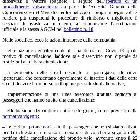
disservizi: il vettore spagnolo, a seguito dell’
apertura di un
procedimento sub-cautelare
da parte dell’Autorità Garante della
Concorrenza e del Mercato, ha formalizzato i propri impegni volti a
rendere più trasparenti le procedure di rimborso e migliorare il
servizio di assistenza ai clienti; a comunicarne l’accettazione
ufficiale è la stessa AGCM nel
bollettino n. 18
.
Nello specifico, ecco le azioni intraprese dalla compagnia:
– eliminazione dei riferimenti alla pandemia da Covid-19 quale
motivo di cancellazione, laddove tale disservizio non dipende da
restrizioni alla libera circolazione;
– inserimento, nelle email destinate ai passeggeri, di rinvii
ipertestuali che consentano agevolmente di inserire i dati della carta
su cui ricevere il rimborso o di optare per soluzioni alternative;
– implementazione di una linea telefonica gratuita dedicata ai
passeggeri che hanno subito una cancellazione;
– effettuazione dei rimborsi entro sette giorni, come previsto dalla
normativa vigente
;
– invio di un promemoria a tutti i passeggeri che non si siano attivati
per la richiesta di rimborso in denaro o di voucher a seguito della
notifica della cancellazione del proprio volo, avvenuta entro il 22