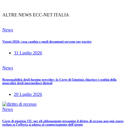
ALTRE NEWS ECC-NET ITALIA
News
Viaggi 2026: cosa cambia e quali documenti servono per partire
31 Luglio 2026
News
Responsabilità degli hosting provider: la Corte di Giustizia chiarisce i confini della
neutralità degli intermediari digitali
20 Luglio 2026
News
Corte di giustizia UE: per gli abbonamenti streaming il diritto di recesso non può essere
escluso se l’offerta si adatta al comportamento dell’utente