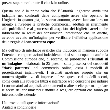
prezzo superiore durante il check-in online.
Questa non è la prima volta che l’Autorità ungherese avvia una
indagine nei confronti delle compagnie aeree che operano in
Ungheria in quanto già, lo scorso autunno, aveva lanciato loro un
monito a rivedere le pratiche commerciali adottate in riferimento
alla
pubblicità
e al
processo di acquisto dei biglietti aerei
e che
influenzano la scelta dei consumatori, precisando che, in difetto,
avrebbe avviato un’indagine per verificare l’effettiva applicazione
delle
regole di concorrenza eque
.
Ma dell’uso di interfacce grafiche che inducono in maniera subdola
l’utente a compiere azioni indesiderate si si sta occupando anche la
Commissione europea che, di recente, ha pubblicato i
risultati di
un’indagine
– elaborata in 25 paesi – sulla presenza dei cosiddetti
“
dark patterns
” nel commercio online, ossia i modelli di
progettazioni ingannevoli. I risultati mostrano proprio che un
numero significativo di imprese utilizza questi c.d modelli oscuri,
come conti alla rovescia fittizi e interfacce web concepite per indurre
i consumatori ad acquisti, abbonamenti o altre scelte per manipolare
le scelte dei consumatori e indurli a scegliere opzioni che fanno gli
interessi delle aziende.
Hai trovato utili queste informazioni?
Aiutaci a condividerle