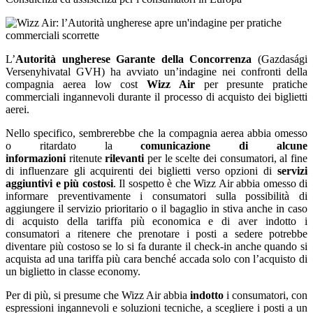
L’
Autorità ungherese Garante della Concorrenza
(Gazdasági
Versenyhivatal GVH) ha avviato un’indagine nei confronti della
compagnia aerea low cost
Wizz Air
per presunte pratiche
commerciali ingannevoli durante il processo di acquisto dei biglietti
aerei.
Nello specifico, sembrerebbe che la compagnia aerea abbia omesso
o ritardato la
comunicazione di alcune
informazioni
ritenute
rilevanti
per le scelte dei consumatori, al fine
di influenzare gli acquirenti dei biglietti verso opzioni di
servizi
aggiuntivi e più costosi
. Il sospetto è che Wizz Air abbia omesso di
informare preventivamente i consumatori sulla possibilità di
aggiungere il servizio prioritario o il bagaglio in stiva anche in caso
di acquisto della tariffa più economica e di aver indotto i
consumatori a ritenere che prenotare i posti a sedere potrebbe
diventare più costoso se lo si fa durante il check-in anche quando si
acquista ad una tariffa più cara benché accada solo con l’acquisto di
un biglietto in classe economy.
Per di più, si presume che Wizz Air abbia
indotto
i consumatori, con
espressioni ingannevoli e soluzioni tecniche, a scegliere i posti a un