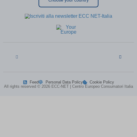
Choose your country
MicrosoftApplicationsTelemetryFirstLaunchTime
(kept for: at
least one
session)
perf_*
(kept for: at least one session)
ph_*_posthog
(kept for: at least one session)
SL_G_WPT_TO
(kept for: at least one session)
SL_GWPT_Show_Hide_tmp
(kept for: at least one session)
SL_wptGlobTipTmp
(kept for: at least one session)
SLO_G_WPT_TO
(kept for: at least one session)
SLO_GWPT_Show_Hide_tmp
(kept for: at least one session)
SLO_wptGlobTipTmp
(kept for: at least one session)
Feed
Personal Data Policy
Cookie Policy
All rights reserved © 2026 ECC-NET | Centro Europeo Consumatori Italia
ssm_au_c
(kept for: at least one session)
ssm_au_d
(kept for: at least one session)
TSVB_UID
(kept for: at least one session)
uaval
(kept for: at least one session)
UBT_VID
(kept for: at least one session)
VxRvBhWU\')) OR 549=(SELECT 549
(kept for: at least
FROM PG_SLEEP(15))--
one session)