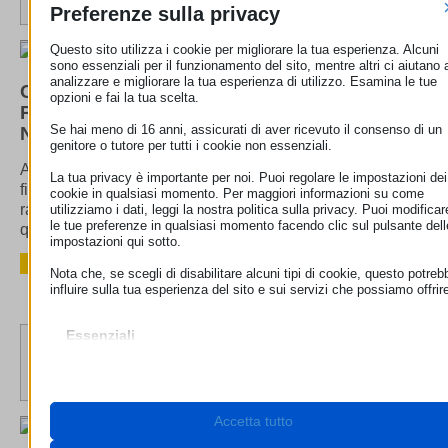
Preferenze sulla privacy
Questo sito utilizza i cookie per migliorare la tua esperienza. Alcuni
sono essenziali per il funzionamento del sito, mentre altri ci aiutano 
analizzare e migliorare la tua esperienza di utilizzo. Esamina le tue
CREDITO AL
CONSUMO
: UN
opzioni e fai la tua scelta.
PORTALE
EUROPEO
SU TRE POTREBBE
Se hai meno di 16 anni, assicurati di aver ricevuto il consenso di un
NON ESSERE CONFORME ALLA LEGGE
genitore o tutore per tutti i cookie non essenziali.
Acquistare un’automobile a rate o chiedere un
La tua privacy è importante per noi. Puoi regolare le impostazioni dei
finanziamento per arredare la casa dei sogni
cookie in qualsiasi momento. Per maggiori informazioni su come
rappresentano eventualità piuttosto comuni nella vita
utilizziamo i dati, leggi la nostra politica sulla privacy. Puoi modificar
le tue preferenze in qualsiasi momento facendo clic sul pulsante dell
quotidiana dei consumatori…
impostazioni qui sotto.
LEGGI
Nota che, se scegli di disabilitare alcuni tipi di cookie, questo potreb
influire sulla tua esperienza del sito e sui servizi che possiamo offrir
Essenziali
I cookie e i servizi essenziali abilitano le funzioni di base e sono
necessari per il corretto funzionamento del sito web. Questi cooki
e servizi non richiedono il consenso dell'utente secondo il GDPR.
Mostra dettagli
Accetta tutto
Necessari
Questi cookie e servizi sono necessari per il corretto